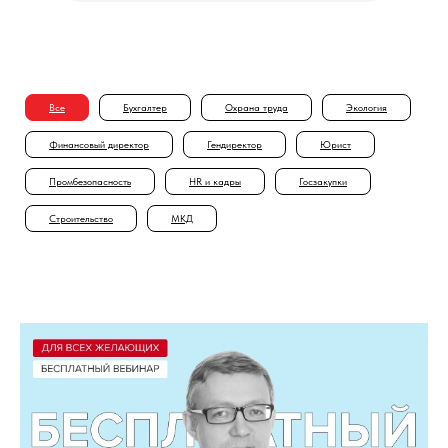
Все
Бухгалтер
Охрана труда
Экология
Финансовый директор
Гендиректор
Юрист
Промбезопасность
HR и кадры
Госзакупки
Строительство
МКД