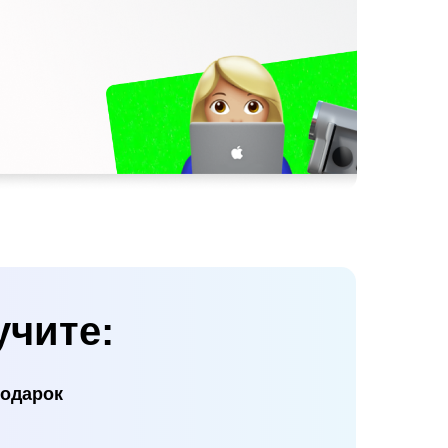
учите:
подарок