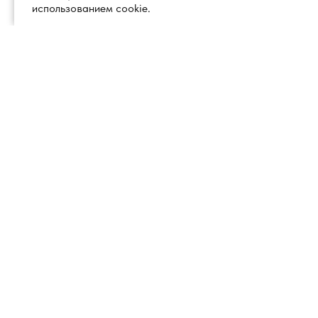
использованием cookie.
+7 (495) 260 18 50
101000, город Москва, вн.тер.г.
муниципальный округ
info@1glss.ru
Красносельский, пер. Уланский, дом
22, стр. 1, помещение 1Н/6
Справочные системы
Актион 360