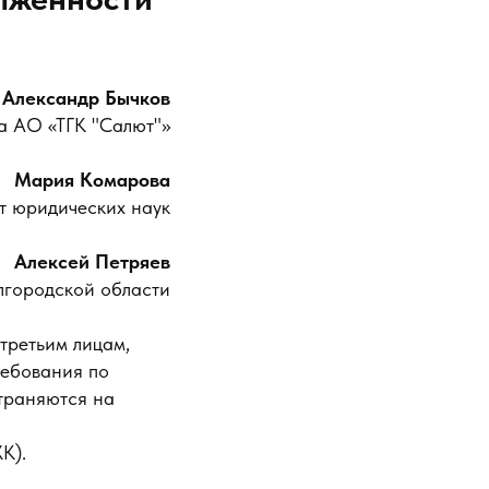
Александр Бычков
а АО «ТГК "Салют"»
Мария Комарова
т юридических наук
Алексей Петряев
лгородской области
третьим лицам,
ребования по
траняются на
К).