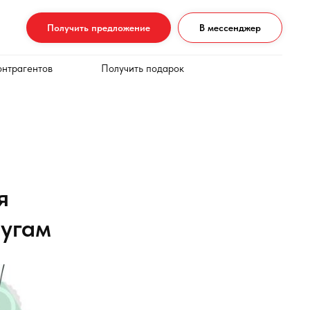
Получить предложение
В мессенджер
онтрагентов
Получить подарок
я
лугам