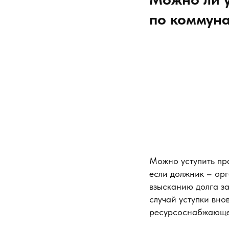
по коммуна
Можно уступить пр
если должник – орг
взысканию долга з
случай уступки вн
ресурсоснабжающей