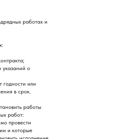
одрядных работах и
х:
онтракта;
о указаний о
т годности или
ения в срок.
становить работы
ых работ:
имо провести
ции и которые
тановить исполнение