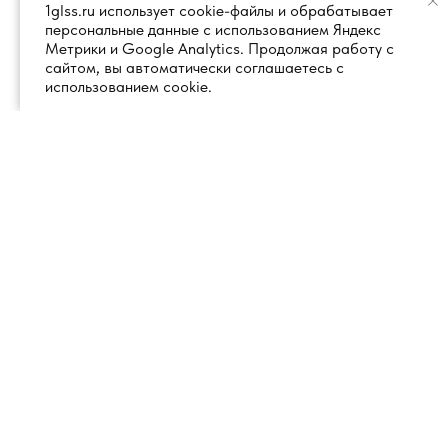
1glss.ru использует cookie-файлы и обрабатывает
персональные данные с использованием Яндекс
Метрики и Google Analytics. Продолжая работу с
сайтом, вы автоматически соглашаетесь с
использованием cookie.
+7 (495) 260 18 50
101000, город Москва, вн.тер.г.
муниципальный округ
info@1glss.ru
Красносельский, пер. Уланский, дом
22, стр. 1, помещение 1Н/6