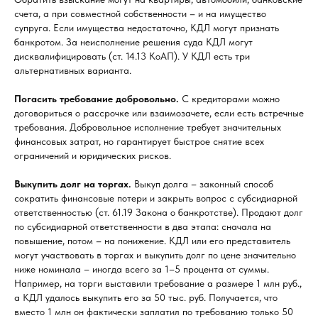
счета, а при совместной собственности – и на имущество
супруга. Если имущества недостаточно, КДЛ могут признать
банкротом. За неисполнение решения суда КДЛ могут
дисквалифицировать (ст. 14.13 КоАП). У КДЛ есть три
альтернативных варианта.
Погасить требование добровольно.
С кредиторами можно
договориться о рассрочке или взаимозачете, если есть встречные
требования. Добровольное исполнение требует значительных
финансовых затрат, но гарантирует быстрое снятие всех
ограничений и юридических рисков.
Выкупить долг на торгах.
Выкуп долга – законный способ
сократить финансовые потери и закрыть вопрос с субсидиарной
ответственностью (ст. 61.19 Закона о банкротстве). Продают долг
по субсидиарной ответственности в два этапа: сначала на
повышение, потом – на понижение. КДЛ или его представитель
могут участвовать в торгах и выкупить долг по цене значительно
ниже номинала – иногда всего за 1–5 процента от суммы.
Например, на торги выставили требование а размере 1 млн руб.,
а КДЛ удалось выкупить его за 50 тыс. руб. Получается, что
вместо 1 млн он фактически заплатил по требованию только 50