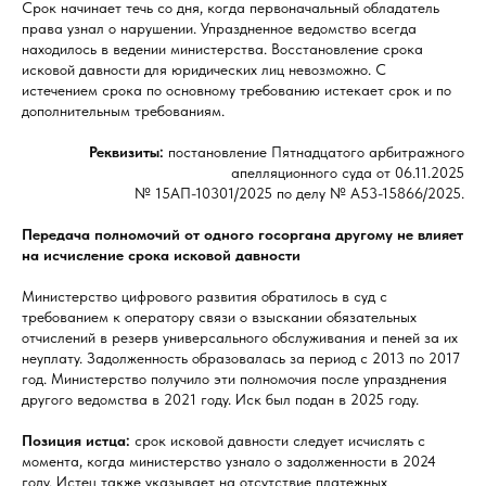
Срок начинает течь со дня, когда первоначальный обладатель
права узнал о нарушении. Упраздненное ведомство всегда
находилось в ведении министерства. Восстановление срока
исковой давности для юридических лиц невозможно. С
истечением срока по основному требованию истекает срок и по
дополнительным требованиям.
Реквизиты:
постановление Пятнадцатого арбитражного
апелляционного суда от 06.11.2025
№ 15АП-10301/2025 по делу № А53-15866/2025.
Передача полномочий от одного госоргана другому не влияет
на исчисление срока исковой давности
Министерство цифрового развития обратилось в суд с
требованием к оператору связи о взыскании обязательных
отчислений в резерв универсального обслуживания и пеней за их
неуплату. Задолженность образовалась за период с 2013 по 2017
год. Министерство получило эти полномочия после упразднения
другого ведомства в 2021 году. Иск был подан в 2025 году.
Позиция истца:
срок исковой давности следует исчислять с
момента, когда министерство узнало о задолженности в 2024
году. Истец также указывает на отсутствие платежных