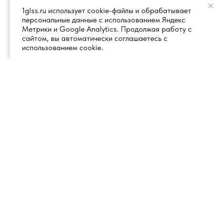
1glss.ru использует cookie-файлы и обрабатывает
персональные данные с использованием Яндекс
Метрики и Google Analytics. Продолжая работу с
сайтом, вы автоматически соглашаетесь с
использованием cookie.
+7 (495) 260 18 50
101000, город Москва, вн.тер.г.
муниципальный округ
info@1glss.ru
Красносельский, пер. Уланский, дом