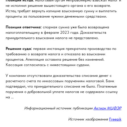
Позиция истца:
налоговый орган неправомерно взыскал налог и
не исполнил решение вышестоящего органа о его возврате.
Истец требует вернуть излишне взысканную сумму и выплатить
проценты за пользование чужими денежными средствами.
Позиция ответчика:
спорная сумма уже была возвращена
налогоплательщику в феврале 2023 года. Доказательств
принудительного взыскания налога не представлено.
Решение суда:
первая инстанция прекратила производство по
требованию о возврате налога и отказала во взыскании
процентов. Апелляция оставила решение без изменений.
Кассация согласилась с нижестоящими судами.
У компании отсутствовали доказательства списания денег с
расчетного счета по инкассовым поручениям налоговой. Банк
подтвердил, что принудительного списания не было. Платежные
поручения о добровольной уплате налогов не содержали ссылку
на ...
Информационный источник публикации
Актион МЦФЭР
Источник изображения
Freepik