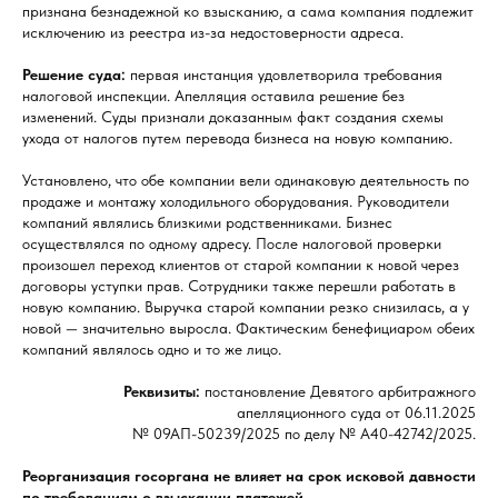
признана безнадежной ко взысканию, а сама компания подлежит
исключению из реестра из-за недостоверности адреса.
Решение суда:
первая инстанция удовлетворила требования
налоговой инспекции. Апелляция оставила решение без
изменений. Суды признали доказанным факт создания схемы
ухода от налогов путем перевода бизнеса на новую компанию.
Установлено, что обе компании вели одинаковую деятельность по
продаже и монтажу холодильного оборудования. Руководители
компаний являлись близкими родственниками. Бизнес
осуществлялся по одному адресу. После налоговой проверки
произошел переход клиентов от старой компании к новой через
договоры уступки прав. Сотрудники также перешли работать в
новую компанию. Выручка старой компании резко снизилась, а у
новой — значительно выросла. Фактическим бенефициаром обеих
компаний являлось одно и то же лицо.
Реквизиты:
постановление Девятого арбитражного
апелляционного суда от 06.11.2025
№ 09АП-50239/2025 по делу № А40-42742/2025.
Реорганизация госоргана не влияет на срок исковой давности
по требованиям о взыскании платежей