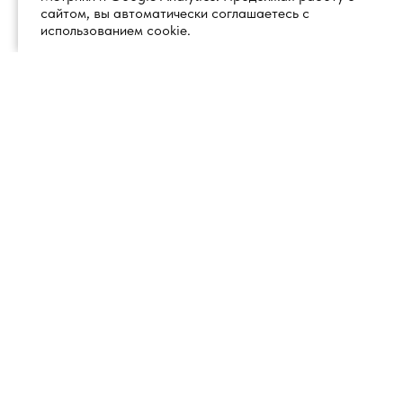
сайтом, вы автоматически соглашаетесь с
использованием cookie.
+7 (495) 260 18 50
101000, город Москва, вн.тер.г.
муниципальный округ
info@1glss.ru
Красносельский, пер. Уланский, дом
22, стр. 1, помещение 1Н/6