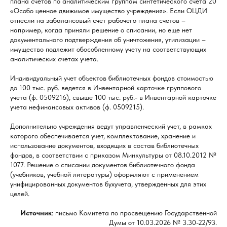
плана счетов по аналитическим группам синтетического счета 20
«Особо ценное движимое имущество учреждения». Если ОЦДИ
отнесли на забалансовый счет рабочего плана счетов –
например, когда приняли решение о списании, но еще нет
документального подтверждения об уничтожения, утилизации –
имущество подлежит обособленному учету на соответствующих
аналитических счетах учета.
Индивидуальный учет объектов библиотечных фондов стоимостью
до 100 тыс. руб. ведется в Инвентарной карточке группового
учета (ф. 0509216), свыше 100 тыс. руб.- в Инвентарной карточке
учета нефинансовых активов (ф. 0509215).
Дополнительно учреждения ведут управленческий учет, в рамках
которого обеспечивается учет, комплектование, хранение и
использование документов, входящих в состав библиотечных
фондов, в соответствии с приказом Минкультуры от 08.10.2012 №
1077. Решение о списании документов библиотечного фонда
(учебников, учебной литературы) оформляют с применением
унифицированных документов бухучета, утвержденных для этих
целей.
Источник
: письмо Комитета по просвещению Государственной
Думы от 10.03.2026 № 3.30-22/93.