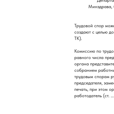
Департа
Минздрава, 
Трудовой спор мож
создают с целью до
ТК).
Комиссию по трудо
равного числа пред
органа представит
собранием работни
трудовым спорам р
председателя, заме
печать, при этом о
работодатель (ст. ...