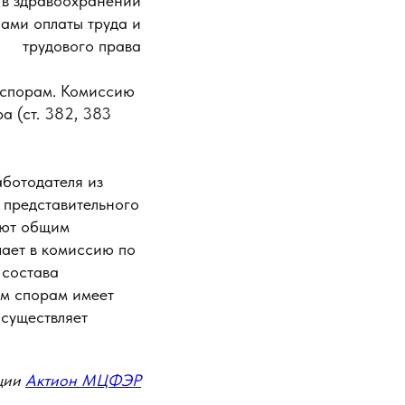
 в здравоохранении
ами оплаты труда и
трудового права
м спорам. Комиссию
а (ст. 382, 383
ботодателя из
 представительного
ают общим
ает в комиссию по
 состава
ым спорам имеет
осуществляет
ции
Актион МЦФЭР