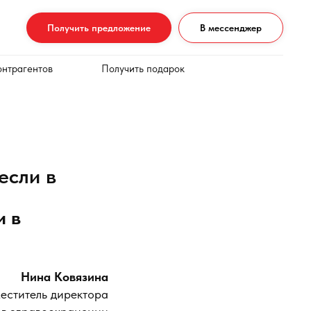
Получить предложение
В мессенджер
онтрагентов
Получить подарок
если в
и в
Нина Ковязина
еститель директора