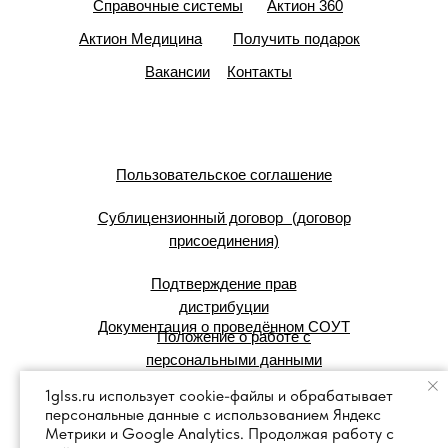
Справочные системы
Актион 360
Актион Медицина
Получить подарок
Вакансии
Контакты
Пользовательское соглашение
Сублицензионный договор (договор
присоединения)
Подтверждение прав
дистрибуции
Документация о проведённом СОУТ
Положение о работе с
персональными данными
1glss.ru использует cookie-файлы и обрабатывает
персональные данные с использованием Яндекс
© 2007 — 2025 г. Система Сервис:
Метрики и Google Analytics. Продолжая работу с
справочные правовые системы.