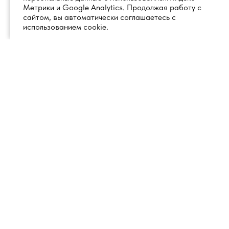
Метрики и Google Analytics. Продолжая работу с
сайтом, вы автоматически соглашаетесь с
использованием cookie.
+7 (495) 260 18 50
101000, город Москва, вн.тер.г.
муниципальный округ
info@1glss.ru
Красносельский, пер. Уланский, дом
22, стр. 1, помещение 1Н/6