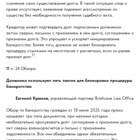
сомнение само существование долга. В такой ситуации спор о
праве отсутствует, заявление подлежит рассмотрению по
существу без необходимости получения судебного акта.
Кредитор может подтвердить долг подписанным должником
актом сверки, письмом с признанием в нем долга, соглашением о
признании долга. Это упрощает и ускоряет инициирование
банкротства. Более того, должник не может блокировать
процедуру ссылками на несогласие с расчетами, если он ранее
11
признал долг
.
11
п. 24 Обзора
Должники используют пять тактик для блокировки процедуры
банкротства
Евгений Крюков,
управляющий партнер Briefcase Law Office
Обзор по банкротству граждан от 18 июня 2025 года прямо
называет три типа документов, при наличии которых
необязательно просуживать долг: соглашение о признании долга,
акт сверки взаиморасчетов и письмо с признанием
задолженности. Все они объединены одним обязательным
условием: составление после наступления просрочки. Это