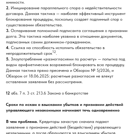
мнимости.
2.
Инициирование параллельного спора о недействительности
договора. Данная тактика — наиболее эффективный инструмент
блокирования процедуры, поскольку создает подлинный спор о
существовании обязательства.
3.
Оспаривание полномочий подписанта соглашения о признании
долга. Эта тактика наиболее уязвима в отношении документов,
подписанных самим должником-гражданином.
4.
Ссылка на способность исполнить обязательство в
12
непродолжительный срок
.
5.
Злоупотребление «разногласиями по расчету» — попытка под
видом арифметических возражений блокировать всю процедуру.
Данная тактика прямо пресечена и Обзором № 5/2026, и
Обзором от 18.06.2025: расчетные разногласия не влекут
оставления заявления без рассмотрения.
12
абз. 7 п. 3 ст. 213.6 Закона о банкротстве
Сроки по искам о взыскании убытков и признании действий
управляющего незаконными начинают течь одновременно
В чем проблема.
Кредиторы зачастую сначала подают
заявление о признании действий (бездействия) управляющего
незаконными, а после обращаются за взысканием убытков.