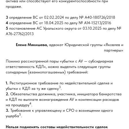
актива или способствуют его конкурентоспособности при
продаже.
3
определение ВС от 02.02.2024 по делу № А40-180726/2018
4
определение ВС от 18.04.2025 по делу № А14-15213/2016
5
постановление АС Уральского округа от 03.10.2025 по делу №
А76-27762/2013
Елена Мякишева,
адвокат Юридической группы «Яковлев и
партнеры»
Помимо рассмотренной пары «убытки с АУ — субсидиарная
ответственность КДЛ», можно выделить следующие группы
солидарных (взаимопогашаемых) требований:
1.
Реституционное требование по недействительной сделке и
3
убытки с КДЛ за ту же сделку
.
2.
Обязательства должника, участника, инициатора банкротства
и КДЛ по выплате вознаграждения АУ и компенсации расходов
4
на процедуру
.
3.
Требования к управляющему и СРО о возмещении одного
5
ущерба
.
Нельзя подменять составы недействительности сделок