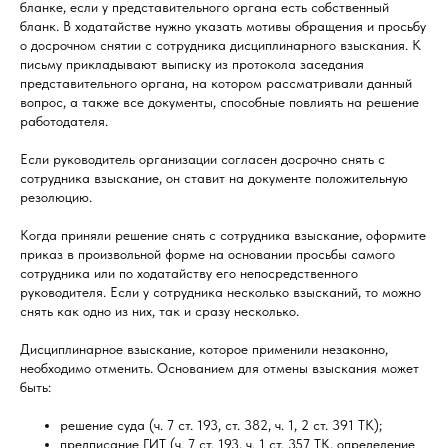
бланке, если у представительного органа есть собственный
бланк. В ходатайстве нужно указать мотивы обращения и просьбу
о досрочном снятии с сотрудника дисциплинарного взыскания. К
письму прикладывают выписку из протокола заседания
представительного органа, на котором рассматривали данный
вопрос, а также все документы, способные повлиять на решение
работодателя.
Если руководитель организации согласен досрочно снять с
сотрудника взыскание, он ставит на документе положительную
резолюцию.
Когда приняли решение снять с сотрудника взыскание, оформите
приказ в произвольной форме на основании просьбы самого
сотрудника или по ходатайству его непосредственного
руководителя. Если у сотрудника несколько взысканий, то можно
снять как одно из них, так и сразу несколько.
Дисциплинарное взыскание, которое применили незаконно,
необходимо отменить. Основанием для отмены взыскания может
быть:
решение суда (ч. 7 ст. 193, ст. 382, ч. 1, 2 ст. 391 ТК);
предписание ГИТ (ч. 7 ст. 193, ч. 1 ст. 357 ТК, определение