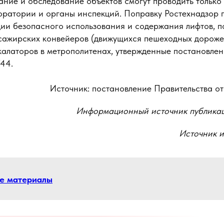
ание и обследование объектов смогут проводить тольк
оратории и органы инспекций. Поправку Ростехнадзор п
ии безопасного использования и содержания лифтов, 
ссажирских конвейеров (движущихся пешеходных дорожек
калаторов в метрополитенах, утвержденные постановле
44.
Источник: постановление Правительства от
Информационный источник публика
Источник 
се материалы