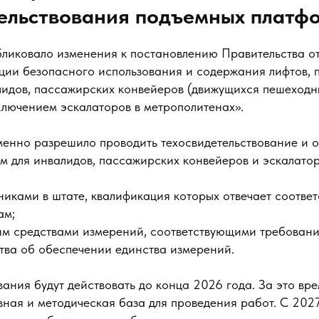
тельствования подъемных платф
бликовало изменения к постановлению Правительства о
ции безопасного использования и содержания лифтов, 
лидов, пассажирских конвейеров (движущихся пешеходн
ключением эскалаторов в метрополитенах».
менно разрешило проводить техосвидетельствование и 
м для инвалидов, пассажирских конвейеров и эскалато
никами в штате, квалификация которых отвечает соотве
ам;
м средствами измерений, соответствующими требован
тва об обеспечении единства измерений.
ания будут действовать до конца 2026 года. За это вр
ная и методическая база для проведения работ. С 202