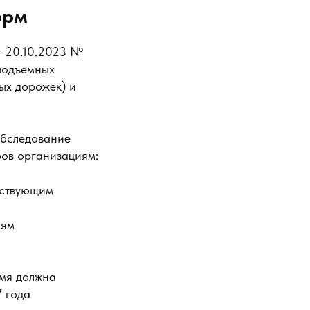
орм
т 20.10.2023 №
подъемных
ых дорожек) и
обследование
ров организациям:
тствующим
иям
емя должна
7 года