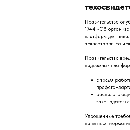
техосвиде
Правительство опу
1744 «Об организа
платформ для инва
эскалаторов, за ис
Правительство вре
подъемных платфор
с тремя работ
профстандарт
располагающи
законодательс
Упрощенные требов
появиться норматив