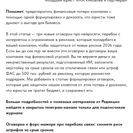
Младший юрист МКА «Яковлев и партнеры»
Поможет:
предотвратить финансовые потери компании с
помощью одной формулировки и доказать, что юристы тоже
думают о выгоде для бизнеса.
В этой статье — три новые оговорки про нейросети, перебои с
интернетом и ограничения в рекламе, которые понадобятся
вашей компании, чтобы защититься от новых рисков 2026 года.
Если вы до сих пор не внесли эти оговорки в договоры ваша
компания под финансовой угрозой. Вы не вернете деньги за
некачественный результат, подготовленный ИИ, заплатите
неустойку за срыв сроков из-за отключения связи или штраф
ФАС до 500 тыс. рублей за рекламу, которую разместил
подрядчик. Мы добавили в статью формулировки оговорок,
которые уже защитили наших клиентов от этих потерь и доказали,
что юристы не тратят бюджет, а сохраняют его.
Больше подробностей и полезных материалов от Редакции
найдете в закрытом телеграм-канале только для подписчиков
журнала
Оговорка о форс-мажоре при перебоях связи: снимете риск
штрафов за срыв сроков