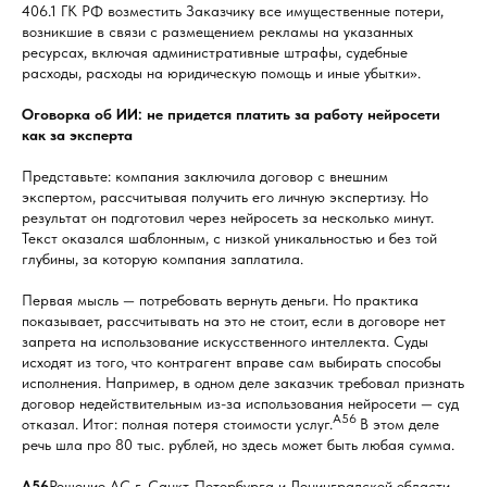
406.1 ГК РФ возместить Заказчику все имущественные потери,
возникшие в связи с размещением рекламы на указанных
ресурсах, включая административные штрафы, судебные
расходы, расходы на юридическую помощь и иные убытки».
Оговорка об ИИ: не придется платить за работу нейросети
как за эксперта
Представьте: компания заключила договор с внешним
экспертом, рассчитывая получить его личную экспертизу. Но
результат он подготовил через нейросеть за несколько минут.
Текст оказался шаблонным, с низкой уникальностью и без той
глубины, за которую компания заплатила.
Первая мысль — потребовать вернуть деньги. Но практика
показывает, рассчитывать на это не стоит, если в договоре нет
запрета на использование искусственного интеллекта. Суды
исходят из того, что контрагент вправе сам выбирать способы
исполнения. Например, в одном деле заказчик требовал признать
договор недействительным из-за использования нейросети — суд
А56
отказал. Итог: полная потеря стоимости услуг.
В этом деле
речь шла про 80 тыс. рублей, но здесь может быть любая сумма.
А56
Решение АС г. Санкт-Петербурга и Ленинградской области