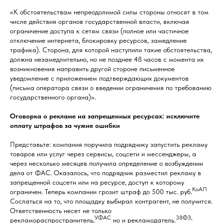
«К обстоятельствам непреодолимой силы стороны относят в том
числе действия органов государственной власти, включая
ограничение доступа к сетям связи (полное или частичное
отключение интернета, блокировку ресурсов, замедление
трафика). Сторона, для которой наступили такие обстоятельства,
должна незамедлительно, но не позднее 48 часов с момента их
возникновения направить другой стороне письменное
уведомление с приложением подтверждающих документов
(письма оператора связи о введении ограничения по требованию
государственного органа)».
Оговорка о рекламе на запрещенных ресурсах: исключите
оплату штрафов за чужие ошибки
Представьте: компания поручила подрядчику запустить рекламу
товаров или услуг через сервисы, соцсети и мессенджеры, а
через несколько месяцев получила определение о возбуждении
дела от ФАС. Оказалось, что подрядчик разместил рекламу в
запрещенной соцсети или на ресурсе, доступ к которому
КоАП
ограничен. Теперь компании грозит штраф до 500 тыс. руб.
Сослаться на то, что площадку выбирал контрагент, не получится.
Ответственность несет не только
УФАС
38ФЗ,
рекламораспространитель,
но и рекламодатель.