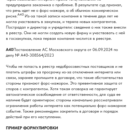
предупредила заказчика о проблеме. В результате суд признал,
что речь идет не о форс-мажоре, а об обычном коммерческом
А40
риске.
Из-за такой записи компания в течение двух лет не
могла участвовать в закупках, и теряла новых контрагентов.
Пострадал и директор и учредители: сведения о них также внесли
в реестр. Они не могли создать новую фирму и участвовать с ней
в госзакупках, пока первая компания числится в реестре.
А40
Постановление АС Московского округа от 06.09.2024 по
делу № А40‑308564/2023
Чтобы не попасть в реестр недобросовестных поставщиков и не
платить штрафы за просрочку из-за отключения интернета или
связи, заранее пропишите в договоре, что такие обстоятельства
стороны признают форс-мажором. Это превентивная защита от
споров с контрагентом. Хотя такая оговорка не гарантирует
автоматическое освобождение от ответственности, для суда ее
наличие будет ориентиром: стороны изначально рассматривали
ограничения работы интернета как потенциально форс-мажорное
событие. Также рекомендуем закрепить в договоре и порядок
действий при его наступлении.
ПРИМЕР ФОРМУЛИРОВКИ