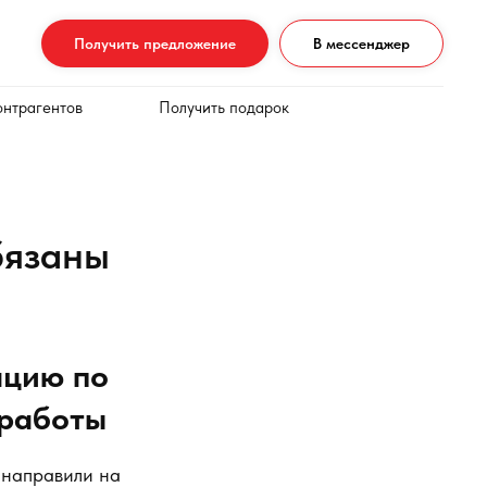
Получить предложение
В мессенджер
онтрагентов
Получить подарок
бязаны
ацию по
 работы
 направили на