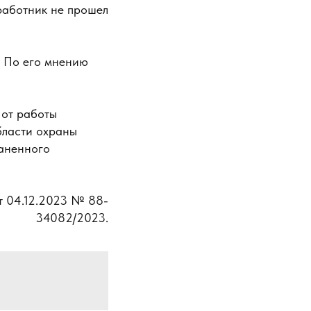
работник не прошел
. По его мнению
 от работы
бласти охраны
раненного
т 04.12.2023 № 88-
34082/2023.