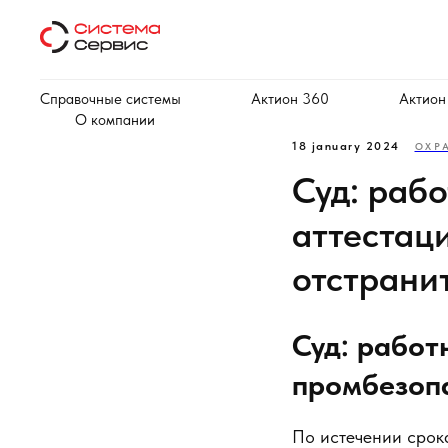
Справочные системы
Актион 360
Актион
О компании
18 january 2024
ОХР
Суд: раб
аттестац
отстрани
Суд: работ
промбезопа
По истечении срок