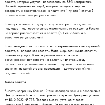
валюте, которые уступили нерезиденты по ВЭД контрактам.
Полный перечень операций, которые резиденты вправе
совершать с валютой, указан в подпункте 1 пункта 1 статьи 9
Закона о валютном регулировании.
Если нужно заплатить цену за услуги, но при этом сделка не
подпадает под перечисленные ограничения, то резиденты России
не вправе рассчитываться в валюте (п. 1 ст. 9 Закона о
валютном регулировании).
Если резидент хочет расплатиться с нерезидентом в иностранной
валюте, он вправе это сделать. Например, если нужно оплатить
оказанные услуги. В законодательстве о валютном
регулировании нет запрета на валютный платеж между
субъектами с разными налоговыми статусами. Также не имеет
значения, из какой страны нерезидент – дружественной или
недружественной.
Вывоз валюты
Вывезти заграницу больше 10 тыс. долларов можно с разрешения
Центрального Банка. Такое правило закрепил Президент указом
от 15.10.2022 № 737. Порядок выдачи установит совет
директоров Центрального банка. Он же даст разъяснения по