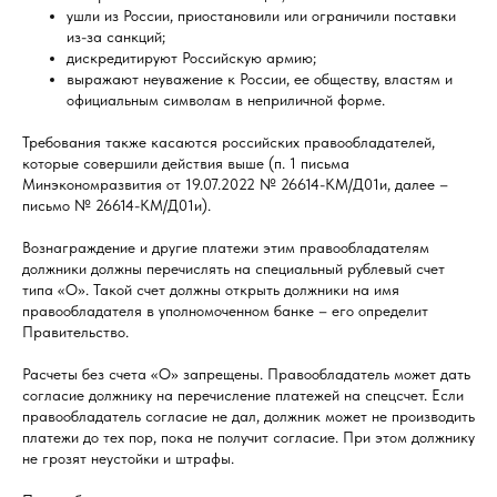
ушли из России, приостановили или ограничили поставки
из-за санкций;
дискредитируют Российскую армию;
выражают неуважение к России, ее обществу, властям и
официальным символам в неприличной форме.
Требования также касаются российских правообладателей,
которые совершили действия выше (п. 1 письма
Минэкономразвития от 19.07.2022 № 26614-КМ/Д01и, далее –
письмо № 26614-КМ/Д01и).
Вознаграждение и другие платежи этим правообладателям
должники должны перечислять на специальный рублевый счет
типа «О». Такой счет должны открыть должники на имя
правообладателя в уполномоченном банке – его определит
Правительство.
Расчеты без счета «О» запрещены. Правообладатель может дать
согласие должнику на перечисление платежей на спецсчет. Если
правообладатель согласие не дал, должник может не производить
платежи до тех пор, пока не получит согласие. При этом должнику
не грозят неустойки и штрафы.