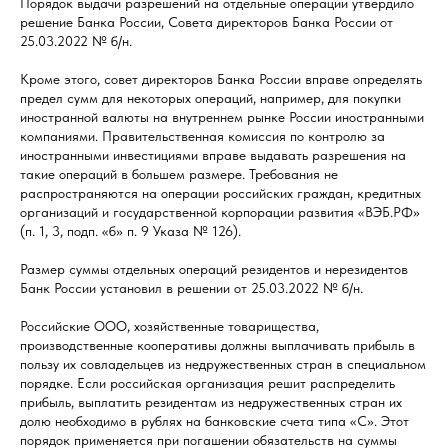
Порядок выдачи разрешений на отдельные операции утвердило
решение Банка России, Совета директоров Банка России от
25.03.2022 № б/н.
Кроме этого, совет директоров Банка России вправе определять
предел сумм для некоторых операций, например, для покупки
иностранной валюты на внутреннем рынке России иностранными
компаниями. Правительственная комиссия по контролю за
иностранными инвестициями вправе выдавать разрешения на
такие операций в большем размере. Требования не
распространяются на операции российских граждан, кредитных
организаций и государственной корпорации развития «ВЭБ.РФ»
(п. 1, 3, подп. «б» п. 9 Указа № 126).
Размер суммы отдельных операций резидентов и нерезидентов
Банк России установил в решении от 25.03.2022 № б/н.
Российские ООО, хозяйственные товарищества,
производственные кооперативы должны выплачивать прибыль в
пользу их совладельцев из недружественных стран в специальном
порядке. Если российская организация решит распределить
прибыль, выплатить резидентам из недружественных стран их
долю необходимо в рублях на банковские счета типа «C». Этот
порядок применяется при погашении обязательств на суммы