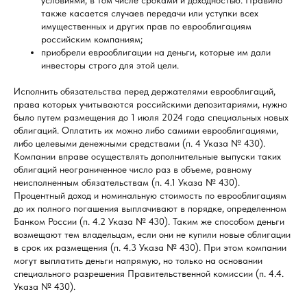
условиями, в том числе сроками и доходностью. Правило
также касается случаев передачи или уступки всех
имущественных и других прав по еврооблигациям
российским компаниям;
приобрели еврооблигации на деньги, которые им дали
инвесторы строго для этой цели.
Исполнить обязательства перед держателями еврооблигаций,
права которых учитываются российскими депозитариями, нужно
было путем размещения до 1 июля 2024 года специальных новых
облигаций. Оплатить их можно либо самими еврооблигациями,
либо целевыми денежными средствами (п. 4 Указа № 430).
Компании вправе осуществлять дополнительные выпуски таких
облигаций неограниченное число раз в объеме, равному
неисполненным обязательствам (п. 4.1 Указа № 430).
Процентный доход и номинальную стоимость по еврооблигациям
до их полного погашения выплачивают в порядке, определенном
Банком России (п. 4.2 Указа № 430). Таким же способом деньги
возмещают тем владельцам, если они не купили новые облигации
в срок их размещения (п. 4.3 Указа № 430). При этом компании
могут выплатить деньги напрямую, но только на основании
специального разрешения Правительственной комиссии (п. 4.4.
Указа № 430).