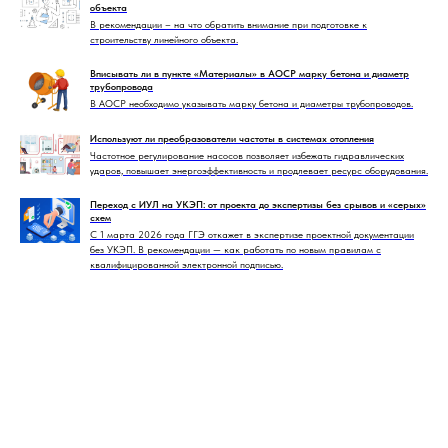
объекта
В рекомендации – на что обратить внимание при подготовке к
строительству линейного объекта.
Вписывать ли в пункте «Материалы» в АОСР марку бетона и диаметр
трубопровода
В АОСР необходимо указывать марку бетона и диаметры трубопроводов.
Используют ли преобразователи частоты в системах отопления
Частотное регулирование насосов позволяет избежать гидравлических
ударов, повышает энергоэффективность и продлевает ресурс оборудования.
Переход с ИУЛ на УКЭП: от проекта до экспертизы без срывов и «серых»
схем
С 1 марта 2026 года ГГЭ откажет в экспертизе проектной документации
без УКЭП. В рекомендации — как работать по новым правилам с
квалифицированной электронной подписью.