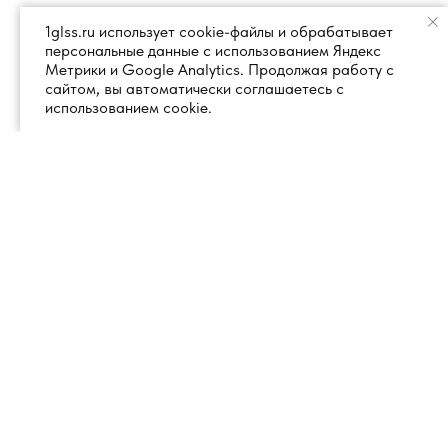
1glss.ru использует cookie-файлы и обрабатывает
персональные данные с использованием Яндекс
Метрики и Google Analytics. Продолжая работу с
сайтом, вы автоматически соглашаетесь с
использованием cookie.
+7 (495) 260 18 50
101000, город Москва, вн.тер.г.
муниципальный округ
info@1glss.ru
Красносельский, пер. Уланский, дом