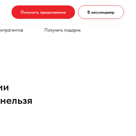
Получить предложение
В мессенджер
онтрагентов
Получить подарок
ии
 нельзя