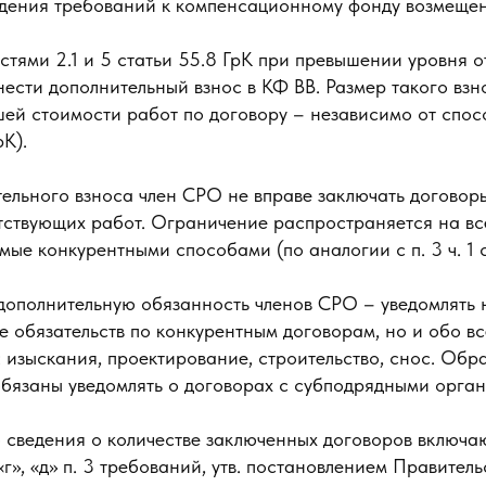
юдения требований к компенсационному фонду возмещен
астями 2.1 и 5 статьи 55.8 ГрК при превышении уровня 
ести дополнительный взнос в КФ ВВ. Размер такого взн
шей стоимости работ по договору – независимо от спос
рК).
тельного взноса член СРО не вправе заключать договор
тствующих работ. Ограничение распространяется на все
ые конкурентными способами (по аналогии с п. 3 ч. 1 ст
 дополнительную обязанность членов СРО – уведомлять н
 обязательств по конкурентным договорам, но и обо в
: изыскания, проектирование, строительство, снос. Об
обязаны уведомлять о договорах с субподрядными орга
о сведения о количестве заключенных договоров включа
г», «д» п. 3 требований, утв. постановлением Правитель