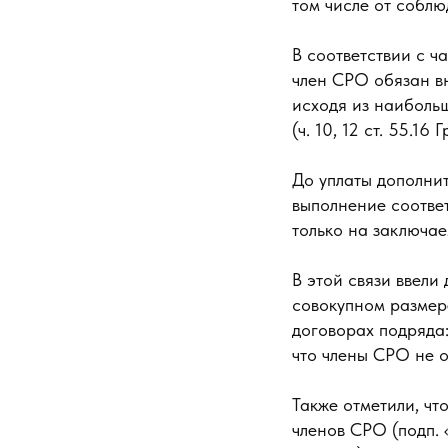
том числе от собл
В соответствии с ч
член СРО обязан вн
исходя из наиболь
(ч. 10, 12 ст. 55.16 Г
До уплаты дополни
выполнение соотве
только на заключаем
В этой связи ввели
совокупном размере
договорах подряда
что члены СРО не 
Также отметили, чт
членов СРО (подп. «