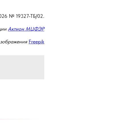
026 № 19327-ТБ/02.
ции
Актион МЦФЭР
изображения
Freepik