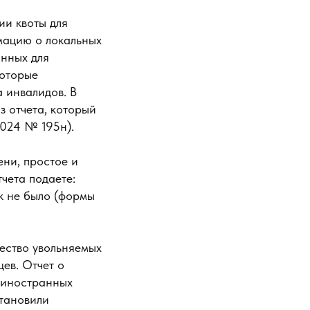
ии квоты для
мацию о локальных
анных для
которые
 инвалидов. В
 отчета, который
2024 № 195н).
ни, простое и
чета подаете:
к не было (формы
чество увольняемых
ев. Отчет о
 иностранных
становили