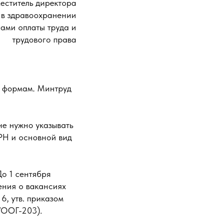
еститель директора
 в здравоохранении
ами оплаты труда и
трудового права
м формам. Минтруд
не нужно указывать
РН и основной вид
До 1 сентября
ения о вакансиях
6, утв. приказом
/ООГ-203).