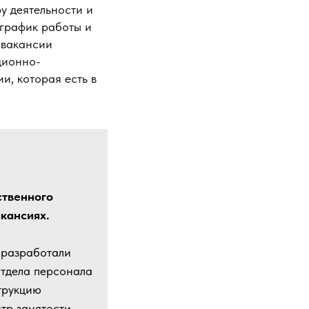
у деятельности и
 график работы и
 вакансии
ционно-
и, которая есть в
ственного
кансиях.
ю разработали
отдела персонала
трукцию
тр занятости.