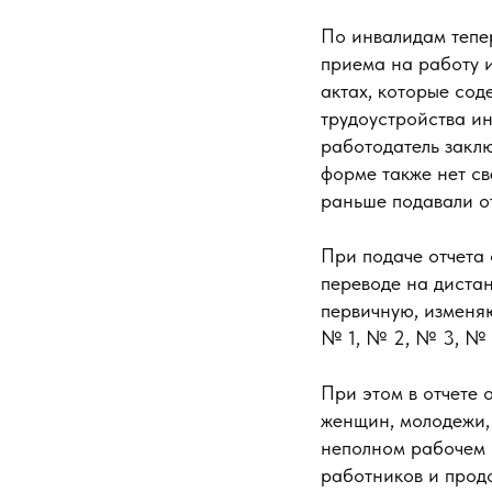
По инвалидам тепер
приема на работу 
актах, которые сод
трудоустройства и
работодатель заклю
форме также нет с
раньше подавали о
При подаче отчета
переводе на дистан
первичную, изменя
№ 1, № 2, № 3, № 4
При этом в отчете 
женщин, молодежи,
неполном рабочем 
работников и прод