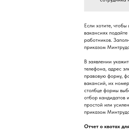
Если хотите, чтобы
вакансиях подайте 
работников. Запол
приказом Минтруда
В заявлении укажит
телефона, адрес эл
правовую форму, ф
вакансий, их номе
столбце формы выбе
отбор кандидатов 
простой или усиле
приказом Минтруда
Отчет о квотах дл