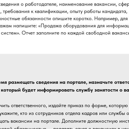
ведения о работодателе, наименование вакансии, сфер
, требования к квалификации, опыту работы кандидата,
лжностные обязанности опишите коротко. Например, для
дажам напишите: «Продажа оборудования для информа
истем». Отчет заполните по каждой свободной ваканси
мя размещать сведения на портале, назначьте ответ
 который будет информировать службу занятости о ва
чить ответственного, издайте приказ по форме, котору
 укажите, кто из сотрудников отдела кадров или службы 
щать вакансии на портале. Дополните должностную инс
новой обязанностью — подавать отчет о вакансиях в цен