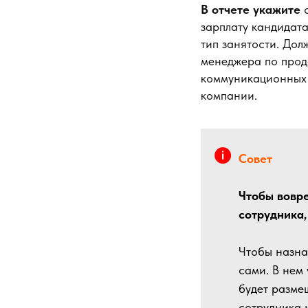
В отчете укажите
с
зарплату кандидата
тип занятости. До
менеджера по про
коммуникационных с
компании.
Совет
Чтобы вовре
сотрудника,
Чтобы назна
сами. В нем
будет разме
сотрудника 