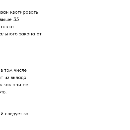
язан квотировать
свыше 35
тов от
рального закона от
в том числе
т из вклада
к как они не
тв.
ый следует за