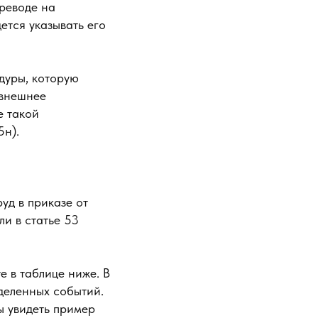
ереводе на
ется указывать его
дуры, которую
 внешнее
е такой
5н).
уд в приказе от
ли в статье 53
е в таблице ниже. В
еделенных событий.
бы увидеть пример