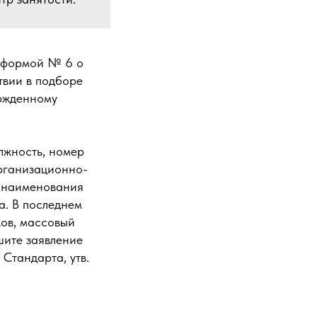
с формой № 6 о
твии в подборе
ержденному
лжность, номер
организационно-
е наименования
а. В последнем
ков, массовый
шите заявление
Стандарта, утв.