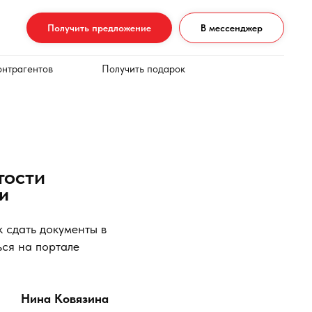
Получить предложение
В мессенджер
онтрагентов
Получить подарок
тости
и
к сдать документы в
ься на портале
Нина Ковязина