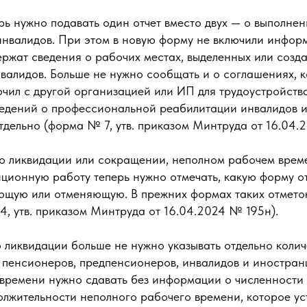
ь нужно подавать один отчет вместо двух — о выполнен
инвалидов. При этом в новую форму не включили инфор
ержат сведения о рабочих местах, выделенных или созд
нвалидов. Больше не нужно сообщать и о соглашениях, 
чил с другой организацией или ИП для трудоустройства
ведений о профессиональной реабилитации инвалидов из
тдельно (форма № 7, утв. приказом Минтруда от 16.04.
 о ликвидации или сокращении, неполном рабочем време
ционную работу теперь нужно отмечать, какую форму от
ющую или отменяющую. В прежних формах таких отмето
, утв. приказом Минтруда от 16.04.2024 № 195н).
о ликвидации больше не нужно указывать отдельно коли
 пенсионеров, предпенсионеров, инвалидов и иностранц
времени нужно сдавать без информации о численности
олжительности неполного рабочего времени, которое у