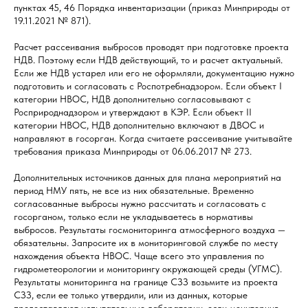
пунктах 45, 46 Порядка инвентаризации (приказ Минприроды от
19.11.2021 № 871).
Расчет рассеивания выбросов проводят при подготовке проекта
НДВ. Поэтому если НДВ действующий, то и расчет актуальный.
Если же НДВ устарел или его не оформляли, документацию нужно
подготовить и согласовать с Роспотребнадзором. Если объект I
категории НВОС, НДВ дополнительно согласовывают с
Росприроднадзором и утверждают в КЭР. Если объект II
категории НВОС, НДВ дополнительно включают в ДВОС и
направляют в госорган. Когда считаете рассеивание учитывайте
требования приказа Минприроды от 06.06.2017 № 273.
Дополнительных источников данных для плана мероприятий на
период НМУ пять, не все из них обязательные. Временно
согласованные выбросы нужно рассчитать и согласовать с
госорганом, только если не укладываетесь в нормативы
выбросов. Результаты госмониторинга атмосферного воздуха —
обязательны. Запросите их в мониторинговой службе по месту
нахождения объекта НВОС. Чаще всего это управления по
гидрометеорологии и мониторингу окружающей среды (УГМС).
Результаты мониторинга на границе СЗЗ возьмите из проекта
СЗЗ, если ее только утвердили, или из данных, которые
предоставляют испытательные лаборатории, если мониторинг