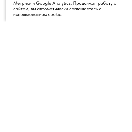
Метрики и Google Analytics. Продолжая работу с
сайтом, вы автоматически соглашаетесь с
использованием cookie.
+7 (495) 260 18 50
101000, город Москва, вн.тер.г.
муниципальный округ
info@1glss.ru
Красносельский, пер. Уланский, дом
22, стр. 1, помещение 1Н/6