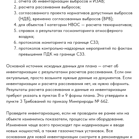
отчета об инвентаризации выбросов и ИЗАВ;
расчета рассеивания выбросов;
согласованного проекта нормативов допустимых выбросов
(НДВ), временно согласованных выбросов (ВРВ);
для объектов I категории НВОС — расчета технормативов;
справок о результатах госмониторинга атмосферного
воздуха;
протоколов мониторинга на границе СЗЗ;
протоколов контрольно-надзорных мероприятий по фактам
превышения ПДК на границе СЗЗ.
Основной источник исходных данных для плана — отчет об
инвентаризации с результатами расчетов рассеивания. Если они
актуальные, просто возьмите нужные данные из документов. Если
инвентаризации и расчета рассеивания нет, их нужно оформить.
Результаты расчета рассеивания и данные из инвентаризации
требуют указать в пунктах 8 и 9 формы плана. Это утвердили в
пункте 3 Требований по приказу Минприроды № 662.
Проведите инвентаризацию, если не проводили ее ранее или на
объекте изменились показатели, процессы или оборудование.
Изменения чаще всего происходят при модернизации и вводе
новых мощностей, а также газоочистных установок. Все
основания для новой инвентаризации смотрите в рекомендации и