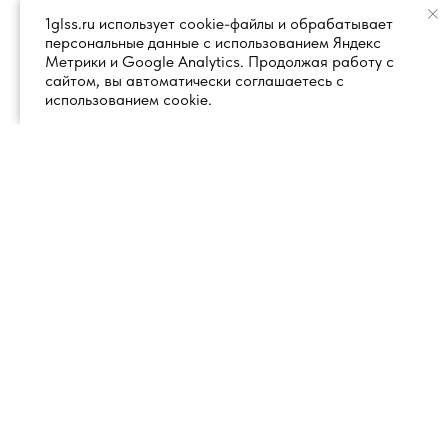
1glss.ru использует cookie-файлы и обрабатывает
персональные данные с использованием Яндекс
Метрики и Google Analytics. Продолжая работу с
сайтом, вы автоматически соглашаетесь с
использованием cookie.
+7 (495) 260 18 50
101000, город Москва, вн.тер.г.
муниципальный округ
info@1glss.ru
Красносельский, пер. Уланский, дом