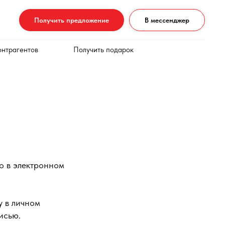
Получить предложение
В мессенджер
онтрагентов
Получить подарок
ко в электронном
у в личном
исью.