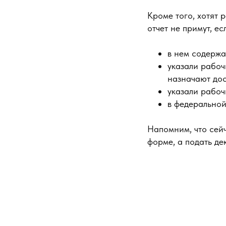
Кроме того, хотят 
отчет не примут, ес
в нем содержа
указали рабоч
назначают до
указали рабоч
в федеральной
Напомним, что сейч
форме, а подать де