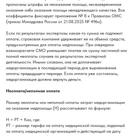
прописаны штрафы за неоказание помощи, несвоевременное
оказание либо оказание помощи ненадлежащего качества. Все
коэффициенты фиксирует приложение № 8 к Правилам ОМС
(приказ Минздрава России от 21.08.2025 № 496н).
Если по результатам экспертизы какая-то сумма не подлежит
оплате, страховая компания удерживает ее из объема средств,
предусмотренных для оплаты медпомощи. При очередном
взаиморасчете СМО уменьшает платеж на сумму частичной или
полной неоплаты случаев по результатам экспертной
деятельности. Иными словами, она не доплачивает
медорганизации в последующий период для выравнивания
оплаты предыдущего периода. Если оплата уже состоялась,
медорганизация должна вернуть деньги.
Неоплата/неполная оплата
Размер неоплаты или неполной оплаты затрат медорганизации
на оказание медпомощи (Н) рассчитывают по формуле:
Н = РТ × Кно, где:
РТ – размер тарифа на оплату медицинской помощи, поданный
за оплату медицинской организацией и действующий на дату