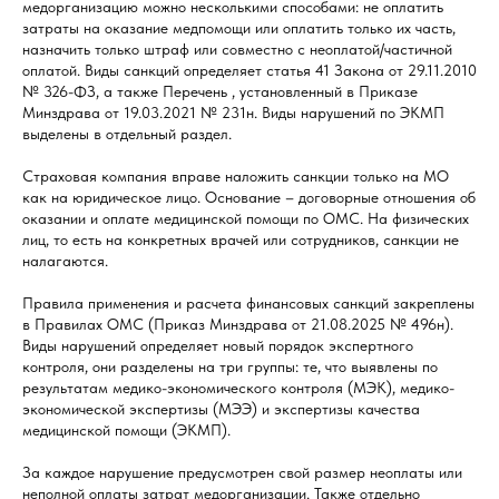
медорганизацию можно несколькими способами: не оплатить
затраты на оказание медпомощи или оплатить только их часть,
назначить только штраф или совместно с неоплатой/частичной
оплатой. Виды санкций определяет статья 41 Закона от 29.11.2010
№ 326-ФЗ, а также Перечень , установленный в Приказе
Минздрава от 19.03.2021 № 231н. Виды нарушений по ЭКМП
выделены в отдельный раздел.
Страховая компания вправе наложить санкции только на МО
как на юридическое лицо. Основание – договорные отношения об
оказании и оплате медицинской помощи по ОМС. На физических
лиц, то есть на конкретных врачей или сотрудников, санкции не
налагаются.
Правила применения и расчета финансовых санкций закреплены
в Правилах ОМС (Приказ Минздрава от 21.08.2025 № 496н).
Виды нарушений определяет новый порядок экспертного
контроля, они разделены на три группы: те, что выявлены по
результатам медико-экономического контроля (МЭК), медико-
экономической экспертизы (МЭЭ) и экспертизы качества
медицинской помощи (ЭКМП).
За каждое нарушение предусмотрен свой размер неоплаты или
неполной оплаты затрат медорганизации. Также отдельно