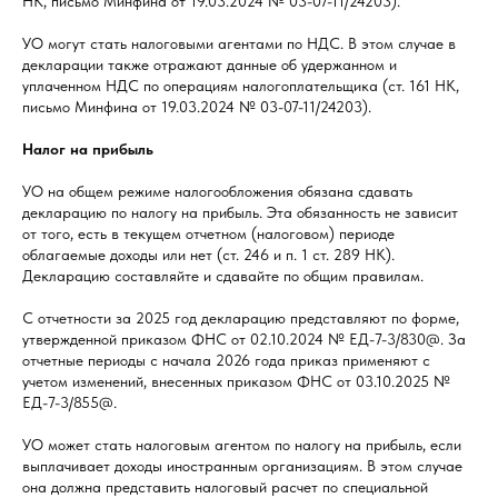
НК, письмо Минфина от 19.03.2024 № 03-07-11/24203).
УО могут стать налоговыми агентами по НДС. В этом случае в
декларации также отражают данные об удержанном и
уплаченном НДС по операциям налогоплательщика (ст. 161 НК,
письмо Минфина от 19.03.2024 № 03-07-11/24203).
Налог на прибыль
УО на общем режиме налогообложения обязана сдавать
декларацию по налогу на прибыль. Эта обязанность не зависит
от того, есть в текущем отчетном (налоговом) периоде
облагаемые доходы или нет (ст. 246 и п. 1 ст. 289 НК).
Декларацию составляйте и сдавайте по общим правилам.
С отчетности за 2025 год декларацию представляют по форме,
утвержденной приказом ФНС от 02.10.2024 № ЕД-7-3/830@. За
отчетные периоды с начала 2026 года приказ применяют с
учетом изменений, внесенных приказом ФНС от 03.10.2025 №
ЕД-7-3/855@.
УО может стать налоговым агентом по налогу на прибыль, если
выплачивает доходы иностранным организациям. В этом случае
она должна представить налоговый расчет по специальной