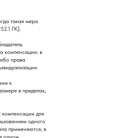
огда такая мера
52.1 ГК).
бладатель
а компенсации: в
либо права
дивидуализации.
ним к
азмере в пределах,
я компенсации для
льзованием одного
ила применяются, в
 в одном