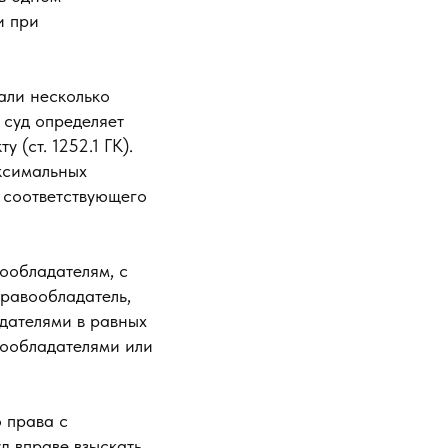
и при
али несколько
 суд определяет
 (ст. 1252.1 ГК).
ксимальных
 соответствующего
ообладателям, с
равообладатель,
дателями в равных
вообладателями или
 права с
д вправе взыскать