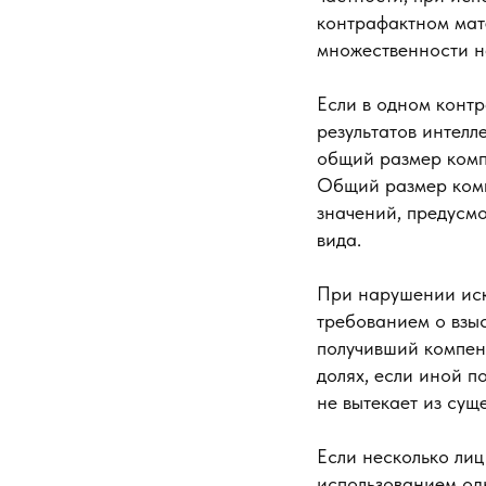
контрафактном мат
множественности н
Если в одном конт
результатов интелл
общий размер компе
Общий размер комп
значений, предусм
вида.
При нарушении иск
требованием о взы
получивший компен
долях, если иной 
не вытекает из сущ
Если несколько ли
использованием одн