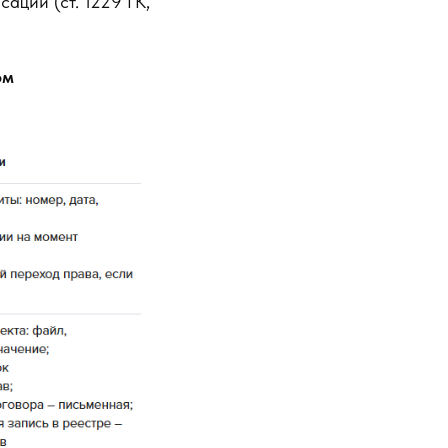
ации (ст. 1229 ГК,
ом