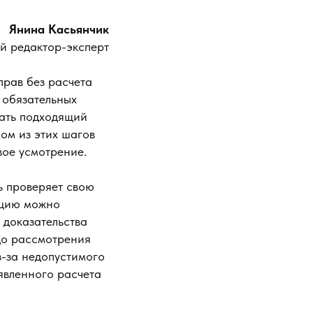
Янина Касьянчик
й редактор-эксперт
прав без расчета
 обязательных
рать подходящий
бом из этих шагов
вое усмотрение.
ь проверяет свою
сацию можно
 доказательства
до рассмотрения
з-за недопустимого
аявленного расчета