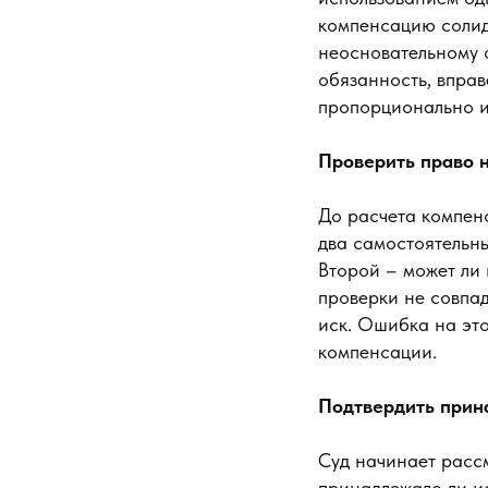
компенсацию солид
неосновательному 
обязанность, впра
пропорционально и
Проверить право 
До расчета компенс
два самостоятельн
Второй – может ли 
проверки не совпад
иск. Ошибка на это
компенсации.
Подтвердить прин
Суд начинает расс
принадлежало ли ис