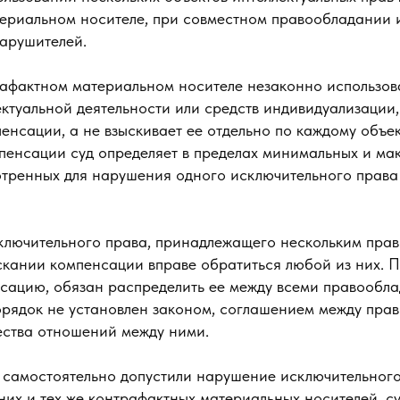
ериальном носителе, при совместном правообладании 
арушителей.
рафактном материальном носителе незаконно использов
ектуальной деятельности или средств индивидуализации,
нсации, а не взыскивает ее отдельно по каждому объекту
енсации суд определяет в пределах минимальных и ма
отренных для нарушения одного исключительного права
лючительного права, принадлежащего нескольким прав
скании компенсации вправе обратиться любой из них. П
сацию, обязан распределить ее между всеми правообла
порядок не установлен законом, соглашением между пра
ества отношений между ними.
ц самостоятельно допустили нарушение исключительного
их и тех же контрафактных материальных носителей, су