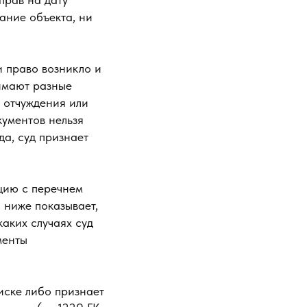
ание объекта, ни
и право возникло и
имают разные
ы отчуждения или
кументов нельзя
да, суд признает
цию с перечнем
 ниже показывает,
аких случаях суд
менты
иске либо признает