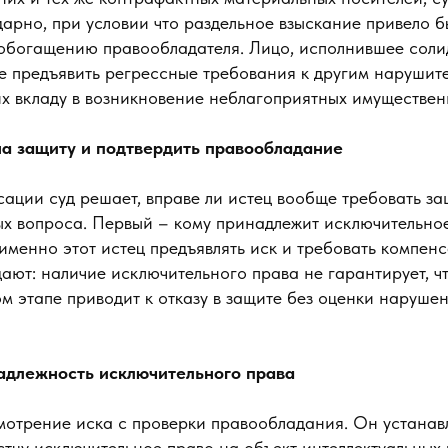
арно, при условии что раздельное взыскание привело б
обогащению правообладателя. Лицо, исполнившее сол
ве предъявить регрессные требования к другим нарушит
х вкладу в возникновение неблагоприятных имуществен
на защиту и подтвердить правообладание
ации суд решает, вправе ли истец вообще требовать за
ых вопроса. Первый – кому принадлежит исключительное
именно этот истец предъявлять иск и требовать компен
ают: наличие исключительного права не гарантирует, чт
м этапе приводит к отказу в защите без оценки наруше
адлежность исключительного права
мотрение иска с проверки правообладания. Он устанавл
тцу исключительное право на объект интеллектуальных 