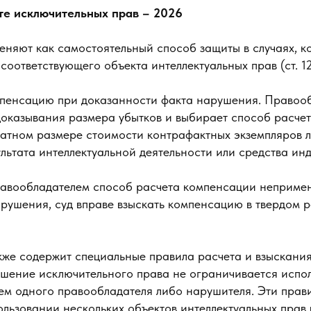
те исключительных прав – 2026
няют как самостоятельный способ защиты в случаях, к
соответствующего объекта интеллектуальных прав (ст. 12
мпенсацию при доказанности факта нарушения. Правоо
доказывания размера убытков и выбирает способ расчет
кратном размере стоимости контрафактных экземпляров 
льтата интеллектуальной деятельности или средства ин
авообладателем способ расчета компенсации неприме
рушения, суд вправе взыскать компенсацию в твердом р
акже содержит специальные правила расчета и взыскани
рушение исключительного права не ограничивается испо
ем одного правообладателя либо нарушителя. Эти прав
ользовании нескольких объектов интеллектуальных прав