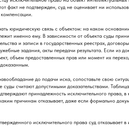
от факт не подтвержден, суд не оценивает ни использов
 компенсации.
зать юридическую связь с объектом: на каком основани
лежит именно ему. В зависимости от объекта суды прин
ельства и записи в государственных реестрах, договор
ужебные задания, акты передачи результата. Если из до
ект, объем предоставленных прав или момент их перехо
едоказанным.
равообладание до подачи иска, сопоставьте свою ситуа
е суды считают допустимыми доказательствами. Таблица
дтверждают принадлежность исключительного права, в к
 каким причинам отказывает, даже если формально доку
твержденного исключительного права суд отказывает в 