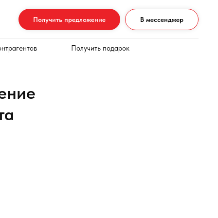
Получить предложение
В мессенджер
онтрагентов
Получить подарок
ение
та