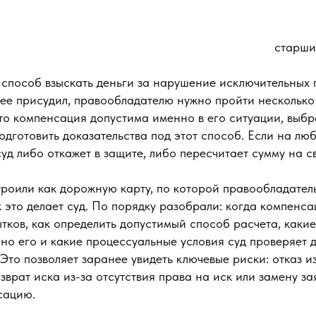
старши
способ взыскать деньги за нарушение исключительных 
 ее присудил, правообладателю нужно пройти несколько
что компенсация допустима именно в его ситуации, выб
одготовить доказательства под этот способ. Если на лю
суд либо откажет в защите, либо пересчитает сумму на с
роили как дорожную карту, по которой правообладател
к это делает суд. По порядку разобрали: когда компен
ытков, как определить допустимый способ расчета, какие
но его и какие процессуальные условия суд проверяет 
 Это позволяет заранее увидеть ключевые риски: отказ и
зврат иска из-за отсутствия права на иск или замену з
сацию.