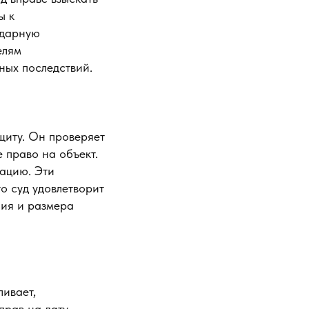
ы к
идарную
елям
ных последствий.
щиту. Он проверяет
 право на объект.
сацию. Эти
о суд удовлетворит
ния и размера
ивает,
прав на дату