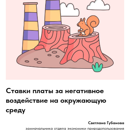
Ставки платы за негативное
воздействие на окружающую
среду
Светлана Губанова
замначальника отдела экономики природопользования