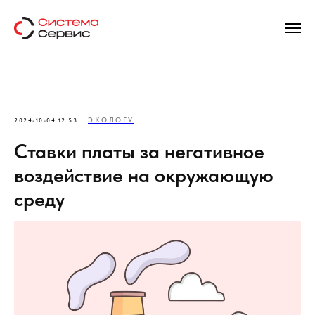
ЭКОЛОГУ
2024-10-04 12:53
Ставки платы за негативное
воздействие на окружающую
среду