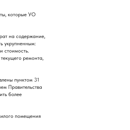
ты, которые УО
трат на содержание,
ть укрупненным:
и стоимость.
 текущего ремонта,
влены пунктом 31
ием Правительства
ить более
жилого помещения