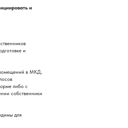
нициировать и
ственников
одготовке и
 помещений в МКД,
лосов
орме либо с
нии собственники
одимы для