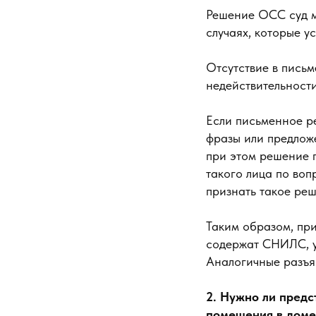
Решение ОСС суд м
случаях, которые ус
Отсутствие в пись
недействительност
Если письменное р
фразы или предложе
при этом решение 
такого лица по воп
признать такое реш
Таким образом, пр
содержат СНИЛС, у
Аналогичные разъя
2. Нужно ли предс
помещения в доме