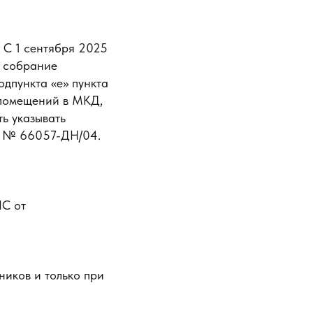
 С 1 сентября 2025
и собрание
одпункта «е» пункта
 помещений в МКД,
ь указывать
5 № 66057-ДН/04.
ЛС от
ников и только при