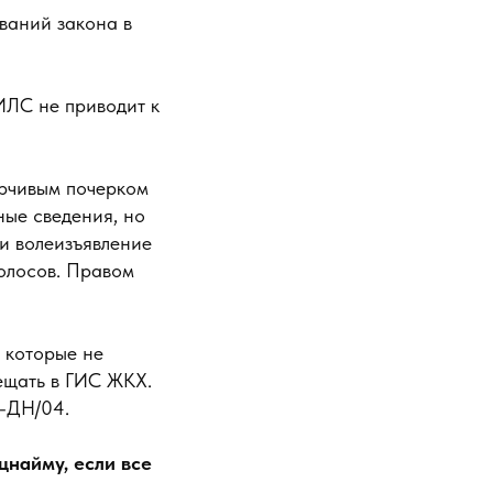
ваний закона в
ИЛС не приводит к
рчивым почерком
ные сведения, но
и волеизъявление
голосов. Правом
 которые не
ещать в ГИС ЖКХ.
-ДН/04.
цнайму, если все