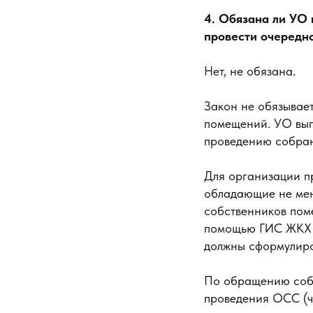
4. Обязана ли УО
провести очередн
Нет, не обязана.
Закон не обязывае
помещений. УО вып
проведению собран
Для организации п
обладающие не мен
собственников пом
помощью ГИС ЖКХ 
должны сформулиров
По обращению собс
проведения ОСС (ч.