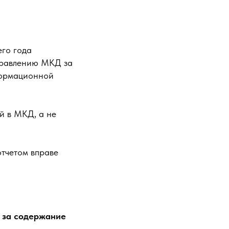
его года
правлению МКД за
формационной
й в МКД, а не
отчетом вправе
ы за содержание