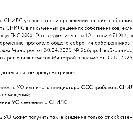
да СНИЛС указывают при проведении онлайн-собрания.
ать СНИЛС в письменных решениях собственников, есл
ощи ГИС ЖКХ. Это следует из части 10 статьи 47.1 ЖК, п
формлению протокола общего собрания собственников
азом Минстроя от 30.04.2025 № 266/пр. Необходимост
х решениях отметил Минстрой в письме от 30.10.202
одательство не предусматривает:
анность УО или иного инициатора ОСС требовать СНИ
в помещений;
чения УО сведений о СНИЛС.
УО может получить такие сведения только от собствен