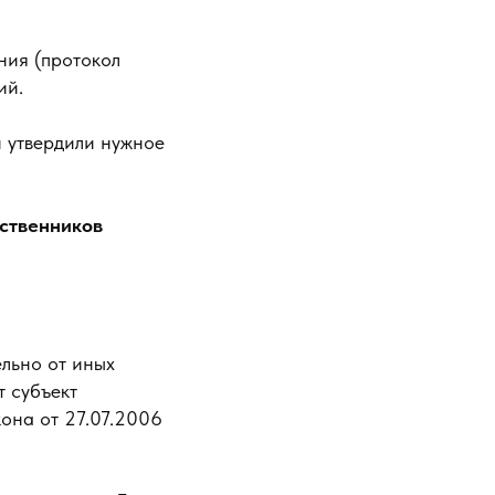
ния (протокол
ий.
 утвердили нужное
бственников
льно от иных
т субъект
кона от 27.07.2006