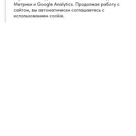
Метрики и Google Analytics. Продолжая работу с
сайтом, вы автоматически соглашаетесь с
использованием cookie.
+7 (495) 260 18 50
101000, город Москва, вн.тер.г.
муниципальный округ
info@1glss.ru
Красносельский, пер. Уланский, дом
22, стр. 1, помещение 1Н/6