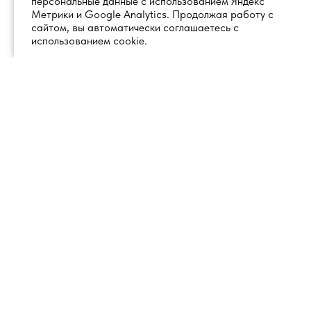
персональные данные с использованием Яндекс
Метрики и Google Analytics. Продолжая работу с
сайтом, вы автоматически соглашаетесь с
использованием cookie.
+7 (495) 260 18 50
101000, город Москва, вн.тер.г.
муниципальный округ
info@1glss.ru
Красносельский, пер. Уланский, дом
22, стр. 1, помещение 1Н/6