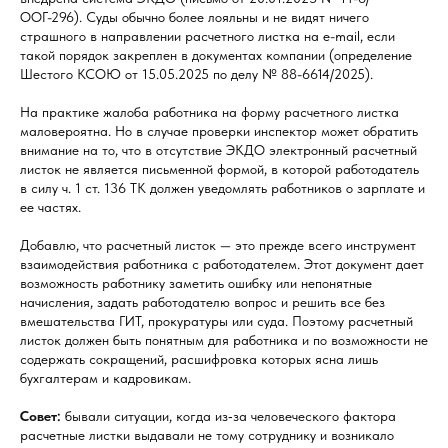
ООГ-296). Суды обычно более лояльны и не видят ничего
страшного в направлении расчетного листка на e-mail, если
такой порядок закреплен в документах компании (определение
Шестого КСОЮ от 15.05.2025 по делу № 88-6614/2025).
На практике жалоба работника на форму расчетного листка
маловероятна. Но в случае проверки инспектор может обратить
внимание на то, что в отсутствие ЭКДО электронный расчетный
листок не является письменной формой, в которой работодатель
в силу ч. 1 ст. 136 ТК должен уведомлять работников о зарплате и
ее частях.
Добавлю, что расчетный листок — это прежде всего инструмент
взаимодействия работника с работодателем. Этот документ дает
возможность работнику заметить ошибку или непонятные
начисления, задать работодателю вопрос и решить все без
вмешательства ГИТ, прокуратуры или суда. Поэтому расчетный
листок должен быть понятным для работника и по возможности не
содержать сокращений, расшифровка которых ясна лишь
бухгалтерам и кадровикам.
Совет:
бывали ситуации, когда из‑за человеческого фактора
расчетные листки выдавали не тому сотруднику и возникало