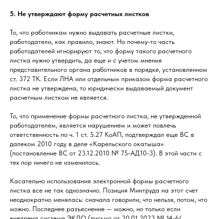
5. Не утверждают форму расчетных листков
То, что работникам нужно выдавать расчетные листки,
работодатели, как правило, знают. Но почему‑то часть
работодателей игнорируют то, что форму такого расчетного
листка нужно утвердить, да еще и с учетом мнения
представительного органа работников в порядке, установленном
ст. 372 ТК. Если ЛНА или отдельным приказом форма расчетного
листка не утверждена, то юридически выдаваемый документ
расчетным листком не является.
То, что применение формы расчетного листка, не утвержденной
работодателем, является нарушением и может повлечь
ответственность по ч. 1 ст. 5.27 КоАП, подтверждал еще ВС в
далеком 2010 году в деле «Карельского окатыша»
(постановление ВС от 23.12.2010 № 75‑АД10-3). В этой части с
тех пор ничего не изменилось.
Касательно использования электронной формы расчетного
листка все не так однозначно. Позиция Минтруда на этот счет
неоднократно менялась: сначала говорили, что нельзя, потом, что
можно. Последнее разъяснение — можно, но только если
внедрена система ЭКДО (письмо от 20.01.2023 № 14-6/