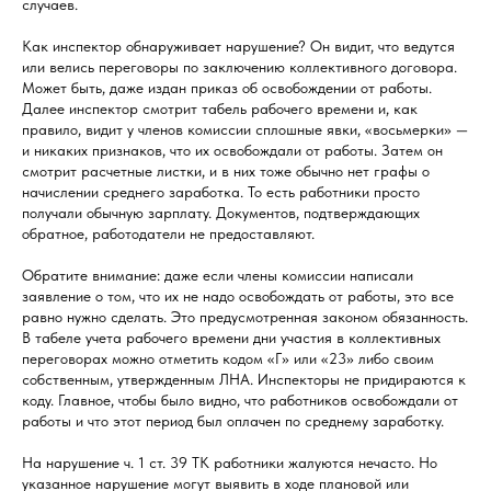
случаев.
Как инспектор обнаруживает нарушение? Он видит, что ведутся
или велись переговоры по заключению коллективного договора.
Может быть, даже издан приказ об освобождении от работы.
Далее инспектор смотрит табель рабочего времени и, как
правило, видит у членов комиссии сплошные явки, «восьмерки» —
и никаких признаков, что их освобождали от работы. Затем он
смотрит расчетные листки, и в них тоже обычно нет графы о
начислении среднего заработка. То есть работники просто
получали обычную зарплату. Документов, подтверждающих
обратное, работодатели не предоставляют.
Обратите внимание: даже если члены комиссии написали
заявление о том, что их не надо освобождать от работы, это все
равно нужно сделать. Это предусмотренная законом обязанность.
В табеле учета рабочего времени дни участия в коллективных
переговорах можно отметить кодом «Г» или «23» либо своим
собственным, утвержденным ЛНА. Инспекторы не придираются к
коду. Главное, чтобы было видно, что работников освобождали от
работы и что этот период был оплачен по среднему заработку.
На нарушение ч. 1 ст. 39 ТК работники жалуются нечасто. Но
указанное нарушение могут выявить в ходе плановой или