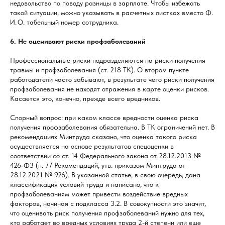
недовольство по поводу разницы в зарплате. Чтобы избежать
такой ситуации, можно указывать в расчетных листках вместо Ф.
И. О. табельный номер сотрудника.
6. Не оценивают риски профзаболеваний
Профессиональные риски подразделяются на риски получения
травмы и профзаболевания (ст. 218 ТК). О втором пункте
работодатели часто забывают, в результате чего риски получения
профзаболевания не находят отражения в карте оценки рисков.
Касается это, конечно, прежде всего вредников.
Спорный вопрос: при каком классе вредности оценка риска
получения профзаболевания обязательна. В ТК ограничений нет. В
рекомендациях Минтруда сказано, что оценка такого риска
осуществляется на основе результатов спецоценки в
соответствии со ст. 14 Федерального закона от 28.12.2013 №
426‑ФЗ (п. 77 Рекомендаций, утв. приказом Минтруда от
28.12.2021 № 926). В указанной статье, в свою очередь, дана
классификация условий труда и написано, что к
профзаболеваниям может привести воздействие вредных
факторов, начиная с подкласса 3.2. В совокупности это значит,
что оценивать риск получения профзаболеваний нужно для тех,
кто работает во вредных условиях труда 2-й степени или еще