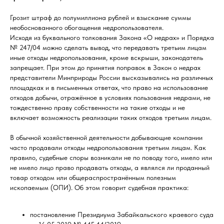
Грозит штраф до полумиллиона рублей и взыскание суммы
необоснованного обогащения недропользователя.
Исходя из буквального толкования Закона «О недрах» и Порядка
№ 247/04 можно сделать вывод, что передавать третьим лицам
иные отходы недропользования, кроме вскрыши, законодатель
запрещает. При этом до принятия поправок в Закон о недрах
представители Минприроды России высказывались на различных
площадках и в письменных ответах, что право на использование
отходов добычи, отражённое в условиях пользования недрами, не
тождественно праву собственности на такие отходы и не
включает возможность реализации таких отходов третьим лицам.
В обычной хозяйственной деятельности добывающие компании
часто продавали отходы недропользования третьим лицам. Как
правило, судебные споры возникали не по поводу того, имело или
не имело лицо право продавать отходы, а являлся ли проданный
товар отходом или общераспространённым полезным
ископаемым (ОПИ). Об этом говорит судебная практика:
постановление Президиума Забайкальского краевого суда