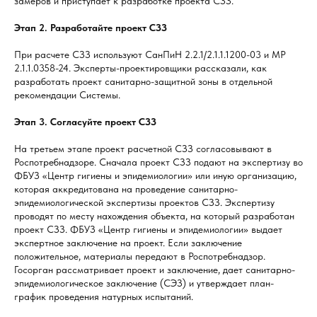
замеров и приступает к разработке проекта СЗЗ.
Этап 2. Разработайте проект СЗЗ
При расчете СЗЗ используют СанПиН 2.2.1/2.1.1.1200-03 и МР
2.1.1.0358-24. Эксперты-проектировщики рассказали, как
разработать проект санитарно-защитной зоны в отдельной
рекомендации Системы.
Этап 3. Согласуйте проект СЗЗ
На третьем этапе проект расчетной СЗЗ согласовывают в
Роспотребнадзоре. Сначала проект СЗЗ подают на экспертизу во
ФБУЗ «Центр гигиены и эпидемиологии» или иную организацию,
которая аккредитована на проведение санитарно-
эпидемиологической экспертизы проектов СЗЗ. Экспертизу
проводят по месту нахождения объекта, на который разработан
проект СЗЗ. ФБУЗ «Центр гигиены и эпидемиологии» выдает
экспертное заключение на проект. Если заключение
положительное, материалы передают в Роспотребнадзор.
Госорган рассматривает проект и заключение, дает санитарно-
эпидемиологическое заключение (СЭЗ) и утверждает план-
график проведения натурных испытаний.