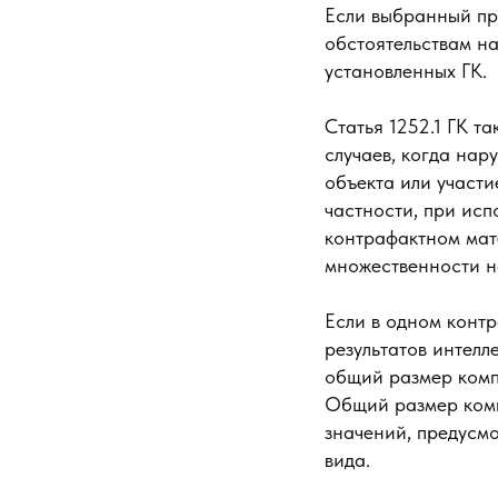
Если выбранный пр
обстоятельствам на
установленных ГК.
Статья 1252.1 ГК т
случаев, когда на
объекта или участи
частности, при исп
контрафактном мат
множественности н
Если в одном конт
результатов интелл
общий размер компе
Общий размер комп
значений, предусм
вида.