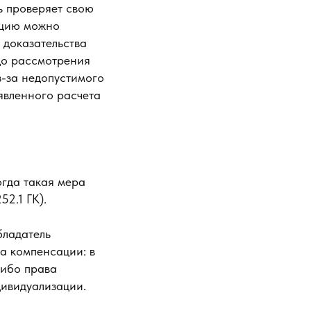
ь проверяет свою
сацию можно
 доказательства
до рассмотрения
з-за недопустимого
аявленного расчета
огда такая мера
52.1 ГК).
бладатель
а компенсации: в
либо права
дивидуализации.