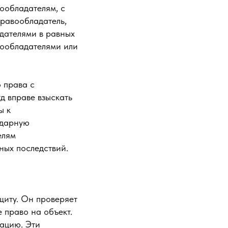
ообладателям, с
равообладатель,
дателями в равных
вообладателями или
 права с
д вправе взыскать
ы к
идарную
елям
ных последствий.
щиту. Он проверяет
 право на объект.
сацию. Эти