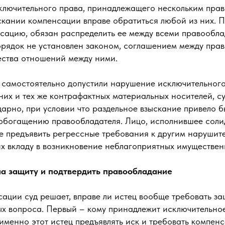
лючительного права, принадлежащего нескольким прав
скании компенсации вправе обратиться любой из них. П
сацию, обязан распределить ее между всеми правообла
порядок не установлен законом, соглашением между пра
ества отношений между ними.
ц самостоятельно допустили нарушение исключительного
их и тех же контрафактных материальных носителей, су
арно, при условии что раздельное взыскание привело б
обогащению правообладателя. Лицо, исполнившее сол
ве предъявить регрессные требования к другим нарушит
х вкладу в возникновение неблагоприятных имуществен
на защиту и подтвердить правообладание
ации суд решает, вправе ли истец вообще требовать за
ых вопроса. Первый – кому принадлежит исключительное
именно этот истец предъявлять иск и требовать компен