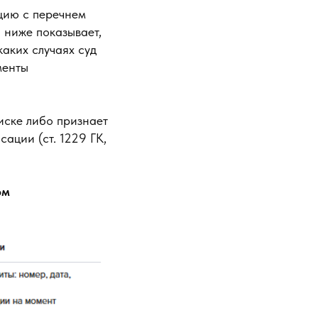
цию с перечнем
 ниже показывает,
аких случаях суд
менты
иске либо признает
ации (ст. 1229 ГК,
ом