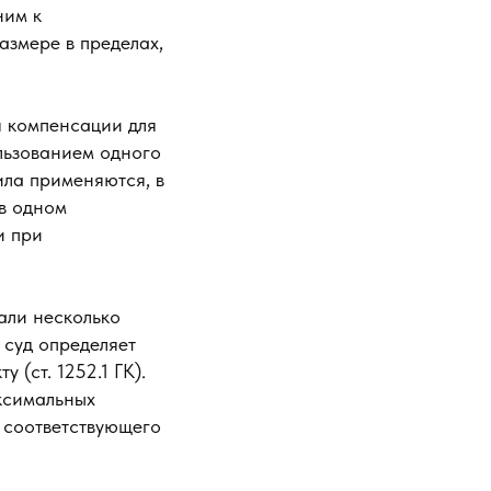
ним к
азмере в пределах,
я компенсации для
льзованием одного
ила применяются, в
 в одном
и при
али несколько
 суд определяет
 (ст. 1252.1 ГК).
ксимальных
 соответствующего