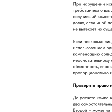
При нарушении иск
требованием о взы
получивший компен
долях, если иной 
не вытекает из сущ
Если несколько ли
использованием одн
компенсацию солид
неосновательному 
обязанность, впра
пропорционально и
Проверить право 
До расчета компенс
два самостоятельн
Второй – может ли 