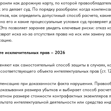
роили как дорожную карту, по которой правообладател
к это делает суд. По порядку разобрали: когда компен
ытков, как определить допустимый способ расчета, какие
но его и какие процессуальные условия суд проверяет 
 Это позволяет заранее увидеть ключевые риски: отказ и
зврат иска из-за отсутствия права на иск или замену з
сацию.
те исключительных прав – 2026
няют как самостоятельный способ защиты в случаях, к
соответствующего объекта интеллектуальных прав (ст. 12
мпенсацию при доказанности факта нарушения. Правоо
доказывания размера убытков и выбирает способ расчет
кратном размере стоимости контрафактных экземпляров 
льтата интеллектуальной деятельности или средства ин