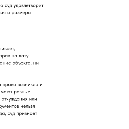
о суд удовлетворит
ния и размера
ивает,
прав на дату
ание объекта, ни
и право возникло и
имают разные
ы отчуждения или
кументов нельзя
да, суд признает