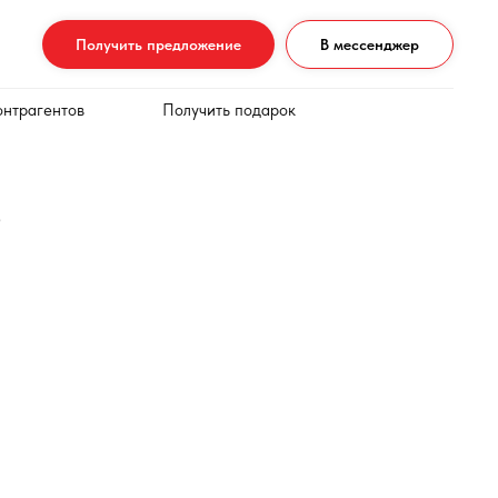
Получить предложение
В мессенджер
онтрагентов
Получить подарок
в