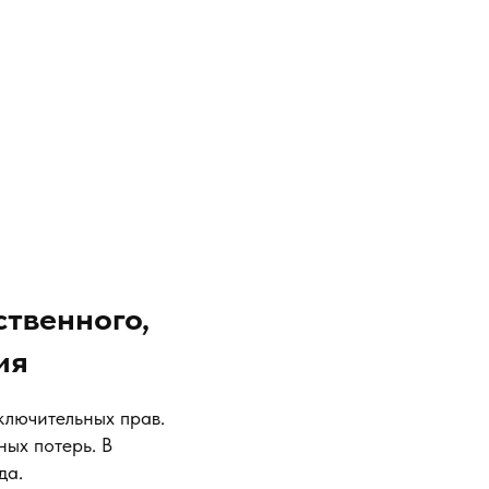
ственного,
ия
лючительных прав.
ых потерь. В
да.