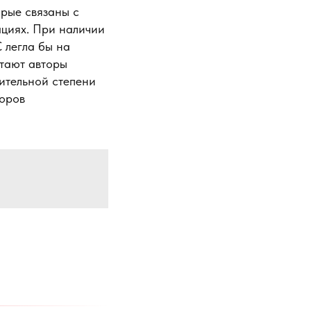
орые связаны с
циях. При наличии
 легла бы на
итают авторы
ительной степени
торов