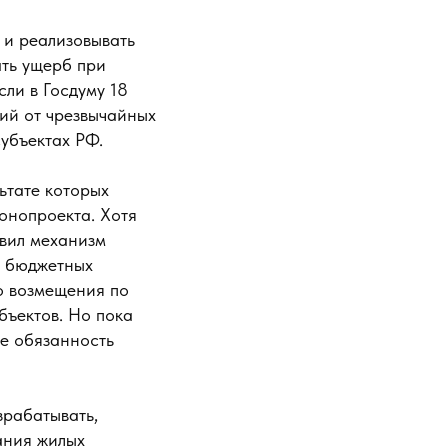
 и реализовывать
ть ущерб при
ли в Госдуму 18
ий от чрезвычайных
убъектах РФ.
ьтате которых
онопроекта. Хотя
овил механизм
т бюджетных
го возмещения по
бъектов. Но пока
не обязанность
зрабатывать,
ания жилых