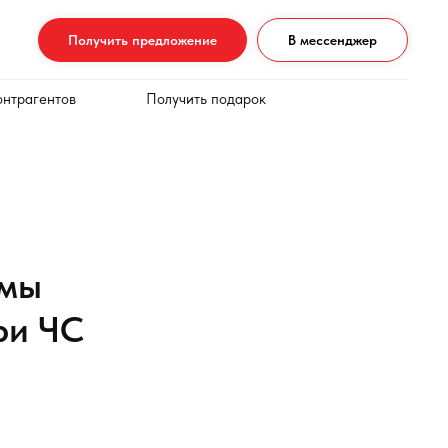
Получить предложение
В мессенджер
онтрагентов
Получить подарок
ммы
ри ЧС