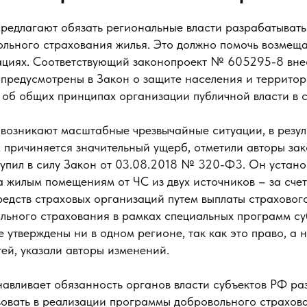
предлагают обязать региональные власти разрабатывать
льного страхования жилья. Это должно помочь возмеща
ациях. Соответствующий законопроект № 605295-8 внес
 предусмотрены в Закон о защите населения и территор
 об общих принципах организации публичной власти в с
 возникают масштабные чрезвычайные ситуации, в резул
причиняется значительный ущерб, отметили авторы зак
тупил в силу Закон от 03.08.2018 № 320-Ф3. Он устан
 жилым помещениям от ЧС из двух источников – за сче
средств страховых организаций путем выплаты страхово
льного страхования в рамках специальных программ су
 утверждены ни в одном регионе, так как это право, а 
ей, указали авторы изменений.
авливает обязанность органов власти субъектов РФ ра
твовать в реализации программы добровольного страхов