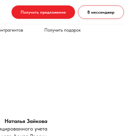
Получить предложение
В мессенджер
онтрагентов
Получить подарок
Наталья Зайкова
ицированного учета