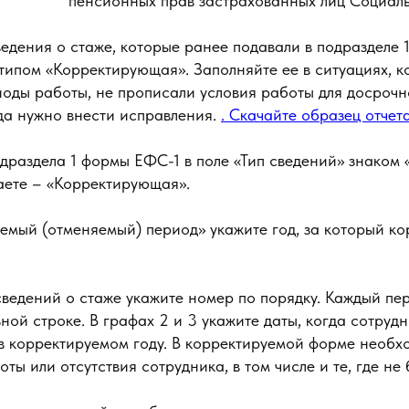
пенсионных прав застрахованных лиц Социал
едения о стаже, которые ранее подавали в подразделе 
типом «Корректирующая». Заполняйте ее в ситуациях, ко
иоды работы, не прописали условия работы для досрочн
гда нужно внести исправления.
. Скачайте образец отчет
одраздела 1 формы ЕФС-1 в поле «Тип сведений» знаком 
аете – «Корректирующая».
емый (отменяемый) период» укажите год, за который ко
сведений о стаже укажите номер по порядку. Каждый пе
ьной строке. В графах 2 и 3 укажите даты, когда сотруд
 в корректируемом году. В корректируемой форме необх
ты или отсутствия сотрудника, в том числе и те, где не