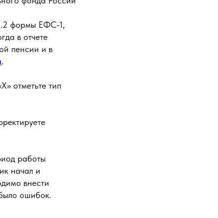
ьного фонда России
1.2 формы ЕФС-1,
гда в отчете
ой пенсии и в
а
.
«X» отметьте тип
рректируете
риод работы
ник начал и
одимо внести
 было ошибок.