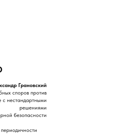
О
ксандр Грановский
бных споров против
ые с нестандартными
решениями
арной безопасности
 периодичности