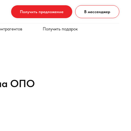
Получить предложение
В мессенджер
онтрагентов
Получить подарок
 на ОПО