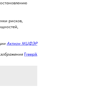
постановлению
нки рисков,
ощностей,
ции
Актион МЦФЭР
изображения
Freepik