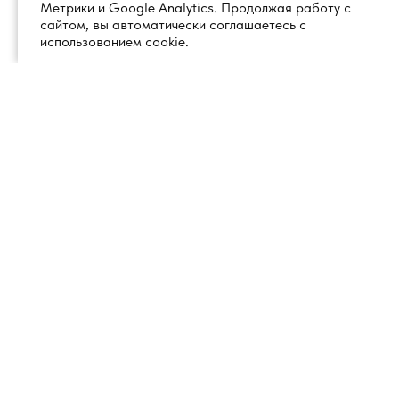
Метрики и Google Analytics. Продолжая работу с
сайтом, вы автоматически соглашаетесь с
использованием cookie.
+7 (495) 260 18 50
101000, город Москва, вн.тер.г.
муниципальный округ
info@1glss.ru
Красносельский, пер. Уланский, дом
22, стр. 1, помещение 1Н/6