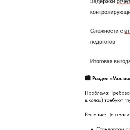
🏙️ Раздел «Москв
Проблема: Требова
школа») требуют гл
Решение: Централи
Стандартам о