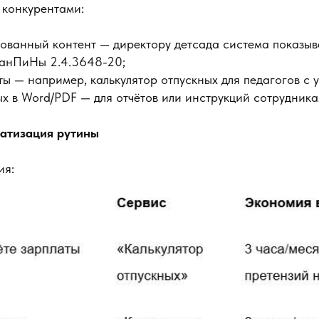
 конкурентами:
ванный контент — директору детсада система показыва
анПиНы 2.4.3648-20;
ты — например, калькулятор отпускных для педагогов с 
х в Word/PDF — для отчётов или инструкций сотрудникам
матизация рутины
ия: