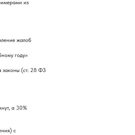
римерами из
мление жалоб
бному году»
 законы (ст. 28 ФЗ
инут, а 30%
ния) с