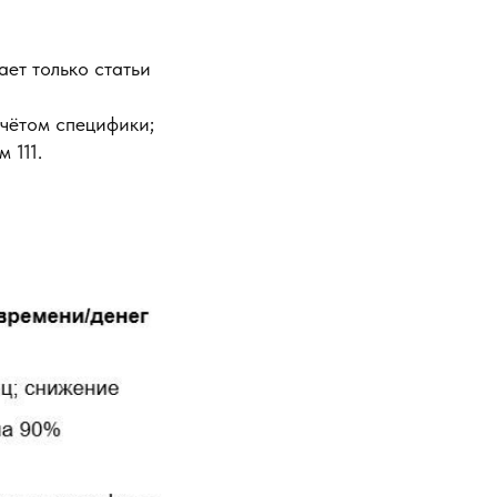
ет только статьи
учётом специфики;
 111.