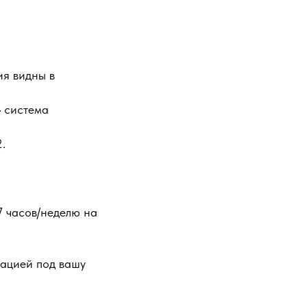
ия видны в
» система
.
7 часов/неделю на
зацией под вашу