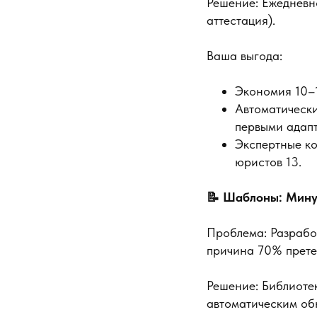
Решение: Ежедневн
аттестация).
Ваша выгода:
Экономия 10–1
Автоматическ
первыми адапт
Экспертные ко
юристов 13.
📝 Шаблоны: Мину
Проблема: Разработ
причина 70% прете
Решение: Библиотек
автоматическим об