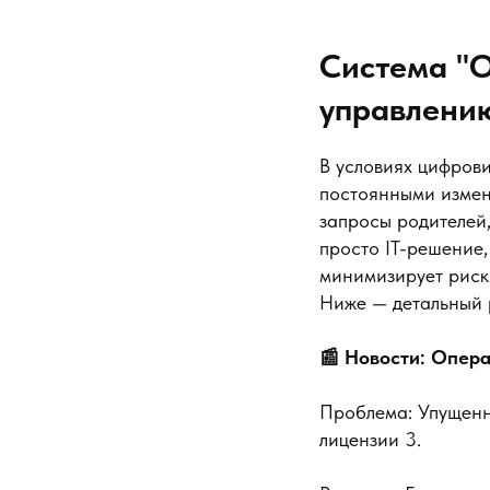
Система "О
управлению
В условиях цифров
постоянными измен
запросы родителей
просто IT-решение
минимизирует риски
Ниже — детальный 
📰 Новости: Опер
Проблема: Упущенн
лицензии 3.