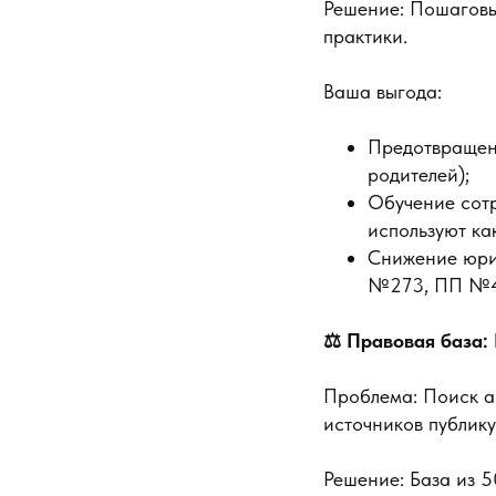
Решение: Пошаговы
практики.
Ваша выгода:
Предотвращен
родителей);
Обучение сотр
используют ка
Снижение юрид
№273, ПП №41
⚖️ Правовая база:
Проблема: Поиск а
источников публик
Решение: База из 