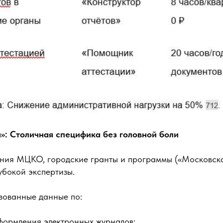
а»: Столичная специфика без головной боли
ния МЦКО, городские гранты и программы («Московск
убокой экспертизы.
зованные данные по:
формления электронных журналов;