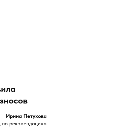
вила
взносов
Ирина Петухова
Ц по рекомендациям