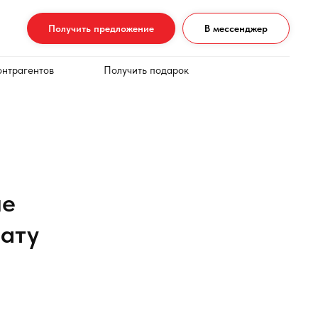
Получить предложение
В мессенджер
онтрагентов
Получить подарок
ые
лату