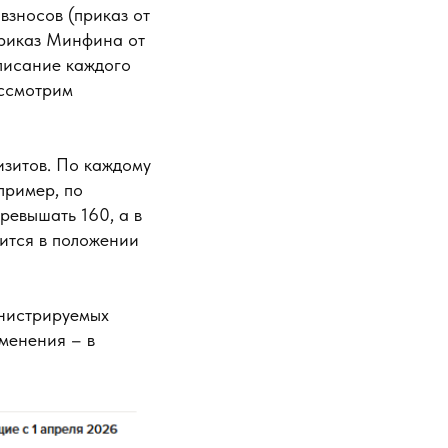
взносов (приказ от
приказ Минфина от
описание каждого
ассмотрим
изитов. По каждому
пример, по
ревышать 160, а в
ится в положении
инистрируемых
менения – в