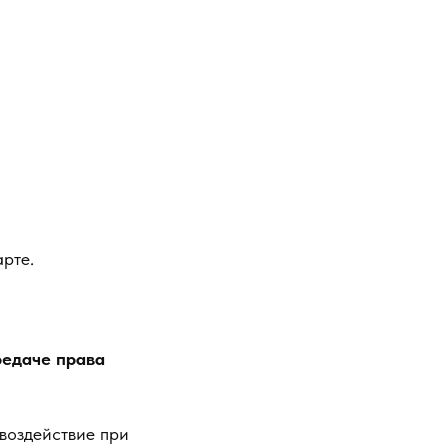
рте.
редаче права
 воздействие при