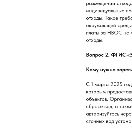
размещении отходо
индивидуальные пр
отходы. Такое треб
окружающей среды»
платы за НВОС не м
отходы.
Вопрос 2. ФГИС «
Кому нужно зарег
С 1 марта 2025 го
которым предостав
объектов. Организа
сбросе вод, а такж
авторизуйтесь чере
сточных вод устан