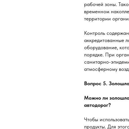
рабочей зоны. Тако
временном накопле
территории организ
Контроль содержан
аккредитованные л
оборудование, кото
порядке. При орга
санитарно-эпидеми
атмосферному возд
Вопрос 5. Золошл
Можно ли золошла
автодорог?
Чтобы использовать
продукты. Для этог