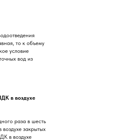
водоотведения
ная, то к объему
кое условие
точных вод из
ПДК в воздухе
дного раза в шесть
 воздухе закрытых
ДК в воздухе