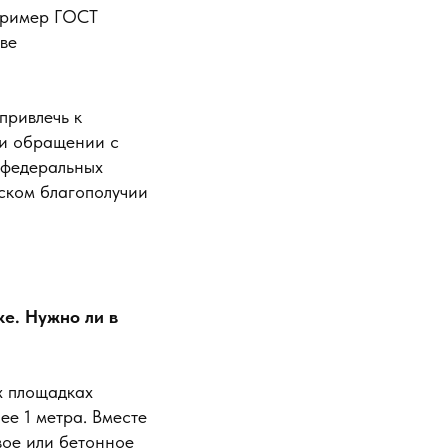
апример ГОСТ
ве
привлечь к
ри обращении с
 федеральных
ском благополучии
е. Нужно ли в
х площадках
ее 1 метра. Вместе
вое или бетонное