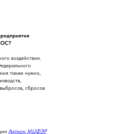
предприятия
ВОС?
ного воздействия.
Федерального
ния также нужно,
изводств,
выбросов, сбросов
ции
Актион МЦФЭР