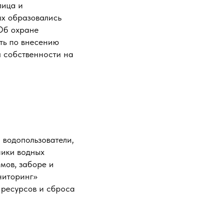
лица и
ых образовались
«Об охране
ть по внесению
а собственности на
 водопользователи,
ники водных
мов, заборе и
ониторинг»
х ресурсов и сброса