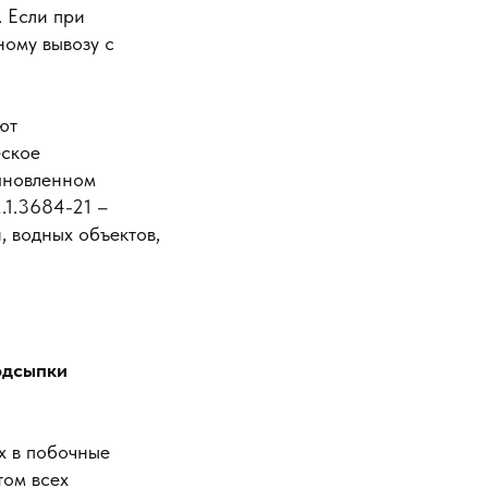
. Если при
ому вывозу с
ют
еское
тановленном
.1.3684-21 –
 водных объектов,
одсыпки
х в побочные
том всех