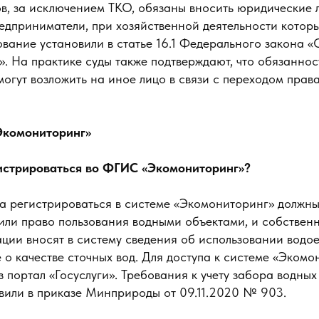
в, за исключением ТКО, обязаны вносить юридические 
едприниматели, при хозяйственной деятельности котор
ование установили в статье 16.1 Федерального закона 
. На практике суды также подтверждают, что обязаннос
огут возложить на иное лицо в связи с переходом прав
Экомониторинг»
истрироваться во ФГИС «Экомониторинг»?
да регистрироваться в системе «Экомониторинг» должны
или право пользования водными объектами, и собствен
ции вносят в систему сведения об использовании водое
е о качестве сточных вод. Для доступа к системе «Эком
з портал «Госуслуги». Требования к учету забора водны
овили в приказе Минприроды от 09.11.2020 № 903.