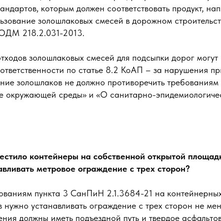
андартов, которым должен соответствовать продукт, н
ьзование золошлаковых смесей в дорожном строительст
ОДМ 218.2.031-2013.
тходов золошлаковых смесей для подсыпки дорог могут 
ответственности по статье 8.2 КоАП – за нарушения п
ние золошлаков не должно противоречить требованиям
е окружающей среды» и «О санитарно-эпидемиологиче
естило контейнеры на собственной открытой площадк
авливать метровое ограждение с трех сторон?
бованиям пункта 3 СанПиН 2.1.3684-21 на контейнерны
 нужно устанавливать ограждение с трех сторон не мен
ения должны иметь подъездной путь и твердое асфальто