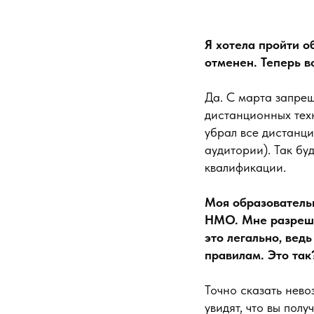
Я хотела пройти о
отменен. Теперь в
Да. С марта запре
дистанционных тех
убрал все дистанци
аудитории). Так бу
квалификации.
Моя образовательн
НМО. Мне разрешил
это легально, вед
правилам. Это так
Точно сказать нев
увидят, что вы пол