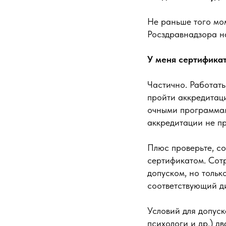
Не раньше того мом
Росздравнадзора н
У меня сертификат
Частично. Работать
пройти аккредитаци
очными программами
аккредитации не пр
Плюс проверьте, со
сертификатом. Сот
допуском, но тольк
соответствующий д
Условий для допус
психологи и др.) д