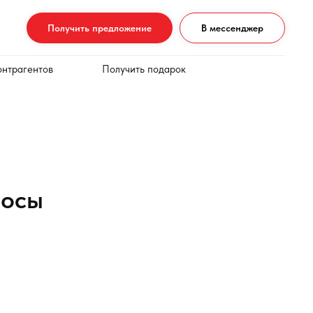
Получить предложение
В мессенджер
онтрагентов
Получить подарок
росы