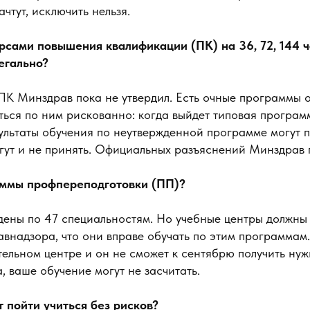
чтут, исключить нельзя.
урсами повышения квалификации (ПК) на 36, 72, 144 
легально?
ПК Минздрав пока не утвердил. Есть очные программы о
ться по ним рискованно: когда выйдет типовая програ
ультаты обучения по неутвержденной программе могут 
гут и не принять. Официальных разъяснений Минздрав п
аммы профпереподготовки (ПП)?
дены по 47 специальностям. Но учебные центры должны 
внадзора, что они вправе обучать по этим программам.
тельном центре и он не сможет к сентябрю получить ну
, ваше обучение могут не засчитать.
 пойти учиться без рисков?