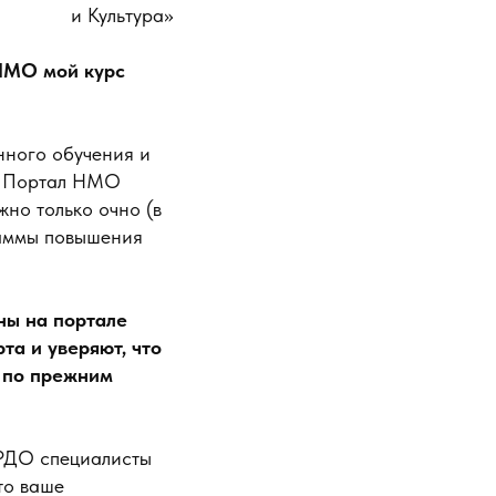
и Культура»
 НМО мой курс
нного обучения и
. Портал НМО
жно только очно (в
раммы повышения
ны на портале
а и уверяют, что
е по прежним
ФРДО специалисты
то ваше