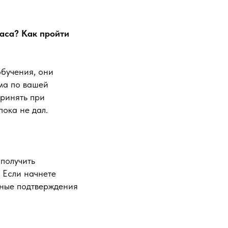
часа? Как пройти
бучения, они
мма по вашей
принять при
ока не дал.
получить
 Если начнете
жные подтверждения