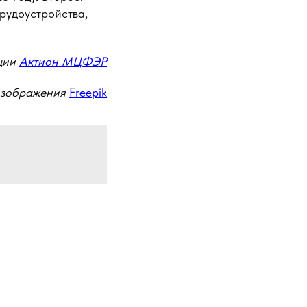
рудоустройства,
ции
Актион МЦФЭР
изображения
Freepik