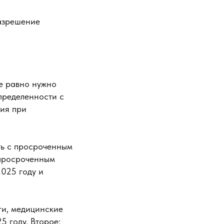
разрешение
се равно нужно
определенности с
ния при
ть с просроченным
 просроченным
2025 году и
ги, медицинские
5 году. Второе: