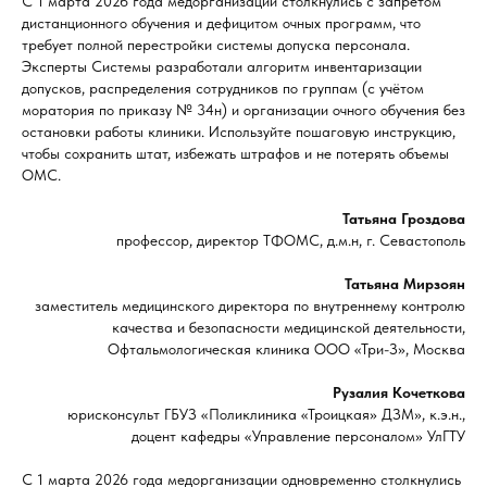
С 1 марта 2026 года медорганизации столкнулись с запретом
дистанционного обучения и дефицитом очных программ, что
требует полной перестройки системы допуска персонала.
Эксперты Системы разработали алгоритм инвентаризации
допусков, распределения сотрудников по группам (с учётом
моратория по приказу № 34н) и организации очного обучения без
остановки работы клиники. Используйте пошаговую инструкцию,
чтобы сохранить штат, избежать штрафов и не потерять объемы
ОМС.
Татьяна Гроздова
профессор, директор ТФОМС, д.м.н, г. Севастополь
Татьяна Мирзоян
заместитель медицинского директора по внутреннему контролю
качества и безопасности медицинской деятельности,
Офтальмологическая клиника ООО «Три-З», Москва
Рузалия Кочеткова
юрисконсульт ГБУЗ «Поликлиника «Троицкая» ДЗМ», к.э.н.,
доцент кафедры «Управление персоналом» УлГТУ
С 1 марта 2026 года медорганизации одновременно столкнулись