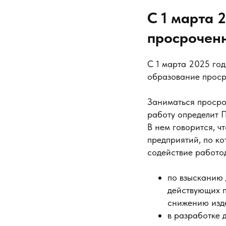
С 1 марта 
просрочен
С 1 марта 2025 года
образование проср
Заниматься просро
работу определит П
В нем говорится, ч
предприятий, по ко
содействие работо
по взысканию
действующих п
снижению изд
в разработке 