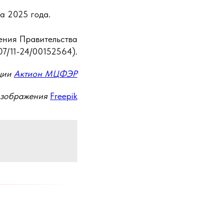
та 2025 года.
ения Правительства
07/11-24/00152564).
ции
Актион МЦФЭР
изображения
Freepik