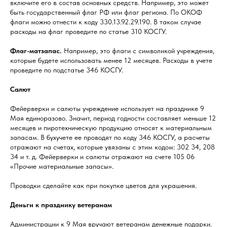
включите его в состав основных средств. Например, это может
быть государственный флаг РФ или флаг региона. По ОКОФ
флаги можно отнести к коду 330.13.92.29.190. В таком случае
расходы на флаг проведите по статье 310 КОСГУ.
Флаг-матзапас.
Например, это флаги с символикой учреждения,
которые будете использовать менее 12 месяцев. Расходы в учете
проведите по подстатье 346 КОСГУ.
Салют
Фейерверки и салюты учреждение использует на празднике 9
Мая единоразово. Значит, период годности составляет меньше 12
месяцев и пиротехническую продукцию относят к материальным
запасам. В бухучете ее проводят по коду 346 КОСГУ, а расчеты
отражают на счетах, которые увязаны с этим кодом: 302 34, 208
34 и т. д. Фейерверки и салюты отражают на счете 105 06
«Прочие материальные запасы».
Проводки сделайте как при покупке цветов для украшения.
Деньги к празднику ветеранам
Администрации к 9 Мая вручают ветеранам денежные подарки.