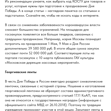
Из рекомендации узнаете, как выбрать код КОСГУ для товаров и
услуг, которые нужны при подготовке к празднованию Дня
Победы. А в конце статьи – наглядная памятка со статьями и
подстатьями. Скачайте ее, чтобы не искать коды в интернете.
В связи со снижением заболеваемости коронавирусом власти
снимают большинство ограничений. На площадках для
госзакупок появляется все больше тендеров, связанных с
грядущими праздниками. Например, мэрия Москвы планирует
потратить на празднование 1 Мая, 9 Мая и Дня России
дополнительно 39 580 000 руб. В итоге общая сумма закупок
составит почти 52 000 000 руб. Соответствующие лоты на
портале госзакупок с 10 марта публиковало ГАУ культуры
«Московская дирекция массовых мероприятий».
Георгиевские ленты
В честь Дня Победы в России ежегодно раздают символические
ленточки, связанные с историей страны. Ношение и изготовление
георгиевской ленточки не образуют состава административного
правонарушения, предусмотренного статьей 17.11 КоАП, так как
она не относится к государственным наградам (информация с
официального сайта МВД от 26.10.2018). Поэтому по традиции
учреждения принимают участие в этой акции. Закупают ленты в