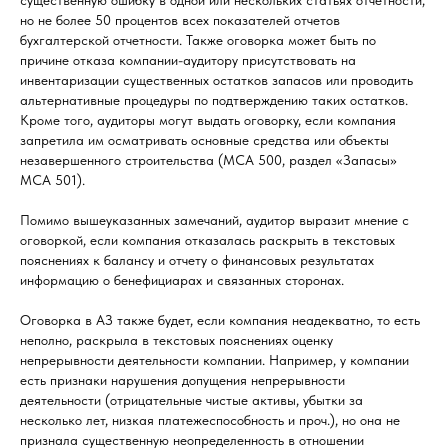
существенную ошибку в одной или нескольких статьях отчетности,
но не более 50 процентов всех показателей отчетов
бухгалтерской отчетности. Также оговорка может быть по
причине отказа компании-аудитору присутствовать на
инвентаризации существенных остатков запасов или проводить
альтернативные процедуры по подтверждению таких остатков.
Кроме того, аудиторы могут выдать оговорку, если компания
запретила им осматривать основные средства или объекты
незавершенного строительства (МСА 500, раздел «Запасы»
МСА 501).
Помимо вышеуказанных замечаний, аудитор выразит мнение с
оговоркой, если компания отказалась раскрыть в текстовых
пояснениях к балансу и отчету о финансовых результатах
информацию о бенефициарах и связанных сторонах.
Оговорка в АЗ также будет, если компания неадекватно, то есть
неполно, раскрыла в текстовых пояснениях оценку
непрерывности деятельности компании. Например, у компании
есть признаки нарушения допущения непрерывности
деятельности (отрицательные чистые активы, убытки за
несколько лет, низкая платежеспособность и проч.), но она не
признала существенную неопределенность в отношении