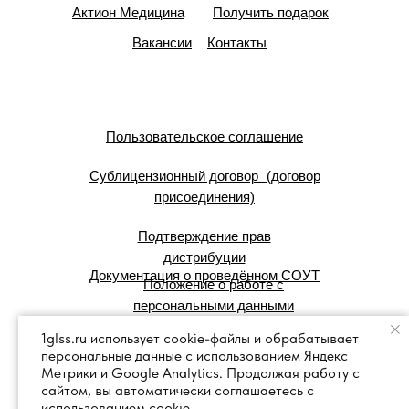
Актион Медицина
Получить подарок
Вакансии
Контакты
Пользовательское соглашение
Сублицензионный договор (договор
присоединения)
Подтверждение прав
дистрибуции
Документация о проведённом СОУТ
Положение о работе с
персональными данными
1glss.ru использует cookie-файлы и обрабатывает
персональные данные с использованием Яндекс
© 2007 — 2025 г. Система Сервис:
Метрики и Google Analytics. Продолжая работу с
справочные правовые системы.
сайтом, вы автоматически соглашаетесь с
использованием cookie.