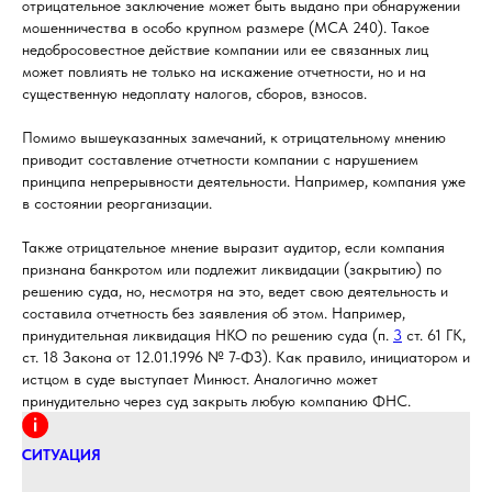
отрицательное заключение может быть выдано при обнаружении
мошенничества в особо крупном размере (МСА 240). Такое
недобросовестное действие компании или ее связанных лиц
может повлиять не только на искажение отчетности, но и на
существенную недоплату налогов, сборов, взносов.
Помимо вышеуказанных замечаний, к отрицательному мнению
приводит составление отчетности компании с нарушением
принципа непрерывности деятельности. Например, компания уже
в состоянии реорганизации.
Также отрицательное мнение выразит аудитор, если компания
признана банкротом или подлежит ликвидации (закрытию) по
решению суда, но, несмотря на это, ведет свою деятельность и
составила отчетность без заявления об этом. Например,
принудительная ликвидация НКО по решению суда (п.
3
ст. 61 ГК,
ст. 18 Закона от 12.01.1996 № 7-ФЗ). Как правило, инициатором и
истцом в суде выступает Минюст. Аналогично может
принудительно через суд закрыть любую компанию ФНС.
СИТУАЦИЯ