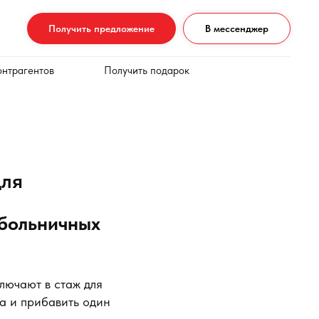
Получить предложение
В мессенджер
онтрагентов
Получить подарок
для
 больничных
лючают в стаж для
ла и прибавить один